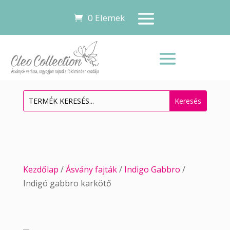
0 Elemek
Kezdőlap
/
Ásvány fajták
/
Indigo Gabbro
/
Indigó gabbro karkötő