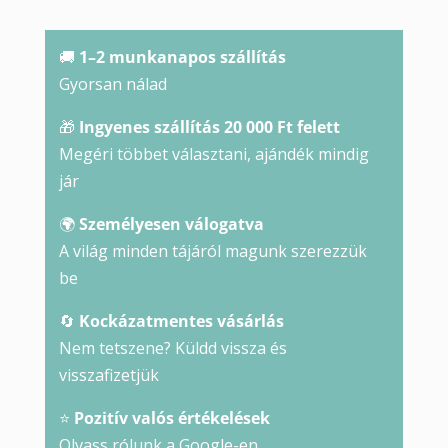
🚚
1–2 munkanapos szállítás
Gyorsan nálad
🎁
Ingyenes szállítás 20 000 Ft felett
Megéri többet választani, ajándék mindig
jár
🌍
Személyesen válogatva
A világ minden tájáról magunk szerezzük
be
🔄
Kockázatmentes vásárlás
Nem tetszene? Küldd vissza és
visszafizetjük
⭐
Pozitív valós értékelések
Olvass rólunk a Google-en