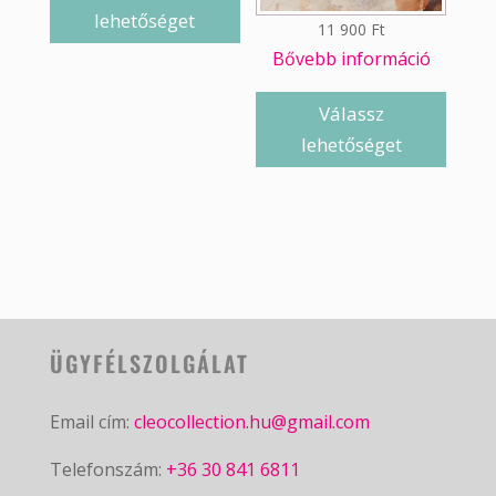
lehetőséget
11 900
Ft
Bővebb információ
Válassz
lehetőséget
ÜGYFÉLSZOLGÁLAT
Email cím:
cleocollection.hu@gmail.com
Telefonszám:
+36 30 841 6811