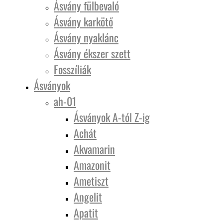
Ásvány fülbevaló
Ásvány karkötő
Ásvány nyaklánc
Ásvány ékszer szett
Fosszíliák
Ásványok
ah-01
Ásványok A-tól Z-ig
Achát
Akvamarin
Amazonit
Ametiszt
Angelit
Apatit