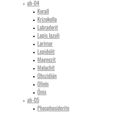
ah-04
Korall
Krizokolla
Labradorit
Lapis lazuli
Larimar
Lepidolit
Magnezit
Malachit
Obszidián
Olivin
Ónix
ah-05
Phosphosiderite