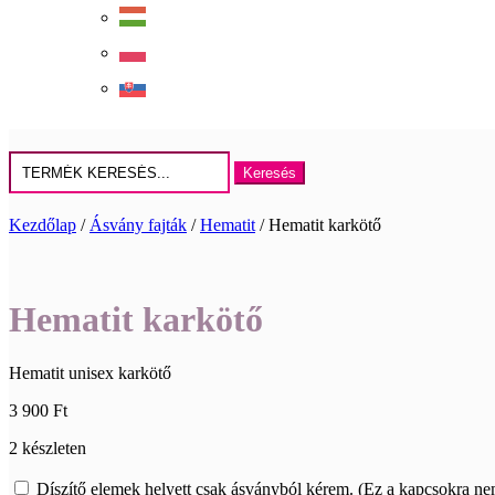
Keresés
erre:
Kezdőlap
/
Ásvány fajták
/
Hematit
/ Hematit karkötő
Hematit karkötő
Hematit unisex karkötő
3 900
Ft
2 készleten
Díszítő elemek helyett csak ásványból kérem. (Ez a kapcsokra ne