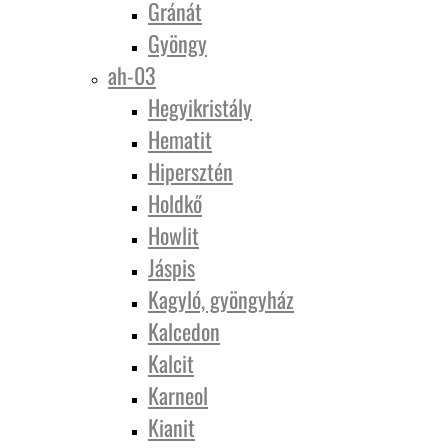
Gránát
Gyöngy
ah-03
Hegyikristály
Hematit
Hipersztén
Holdkő
Howlit
Jáspis
Kagyló, gyöngyház
Kalcedon
Kalcit
Karneol
Kianit