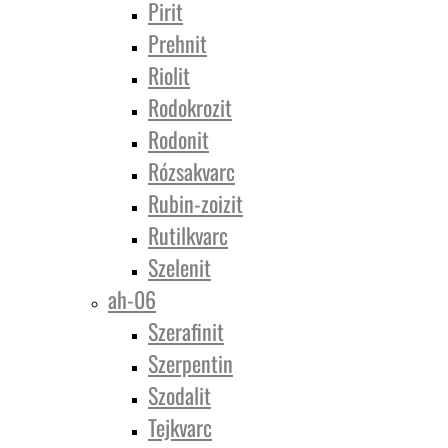
Pirit
Prehnit
Riolit
Rodokrozit
Rodonit
Rózsakvarc
Rubin-zoizit
Rutilkvarc
Szelenit
ah-06
Szerafinit
Szerpentin
Szodalit
Tejkvarc