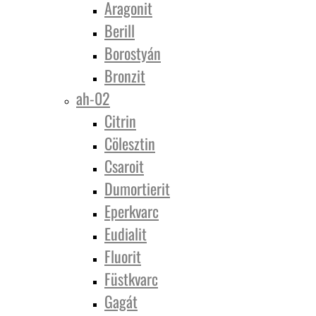
Aragonit
Berill
Borostyán
Bronzit
ah-02
Citrin
Cölesztin
Csaroit
Dumortierit
Eperkvarc
Eudialit
Fluorit
Füstkvarc
Gagát