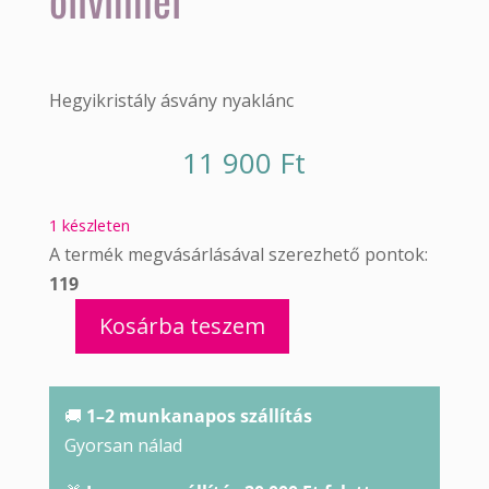
Hegyikristály ásvány nyaklánc
11 900
Ft
1 készleten
A termék megvásárlásával szerezhető pontok:
119
Kosárba teszem
Hegyikristály
nyaklánc
olivinnel
🚚
1–2 munkanapos szállítás
mennyiség
Gyorsan nálad