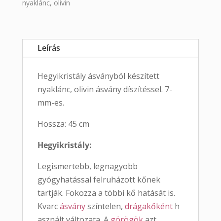
nyaklánc
,
olivin
Leírás
Hegyikristály ásványból készített
nyaklánc, olivin ásvány díszítéssel. 7-
mm-es.
Hossza: 45 cm
Hegyikristály:
Legismertebb, legnagyobb
gyógyhatással felruházott kőnek
tartják. Fokozza a többi kő hatását is.
Kvarc
ásvány
színtelen,
drágakőként
h
asznált változata. A
görögök
azt