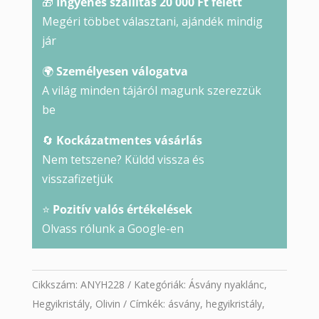
🎁
Ingyenes szállítás 20 000 Ft felett
Megéri többet választani, ajándék mindig
jár
🌍
Személyesen válogatva
A világ minden tájáról magunk szerezzük
be
🔄
Kockázatmentes vásárlás
Nem tetszene? Küldd vissza és
visszafizetjük
⭐
Pozitív valós értékelések
Olvass rólunk a Google-en
Cikkszám:
ANYH228
Kategóriák:
Ásvány nyaklánc
,
Hegyikristály
,
Olivin
Címkék:
ásvány
,
hegyikristály
,