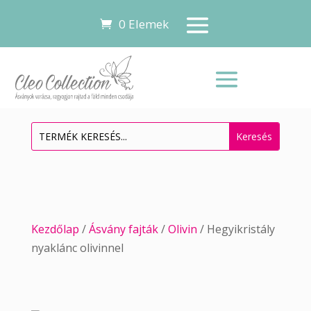
0 Elemek
Kezdőlap
/
Ásvány fajták
/
Olivin
/ Hegyikristály
nyaklánc olivinnel