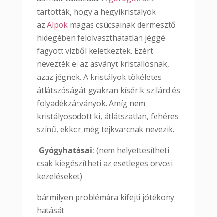
tartották, hogy a hegyikristályok
az
Alpok
magas csúcsainak dermesztő
hidegében felolvaszthatatlan jéggé
fagyott vízből keletkeztek. Ezért
nevezték el az ásványt kristallosnak,
azaz jégnek. A kristályok tökéletes
átlátszóságát gyakran kísérik szilárd és
folyadékzárványok. Amíg nem
kristályosodott ki, átlátszatlan, fehéres
színű, ekkor még tejkvarcnak nevezik.
Gyógyhatásai:
(nem helyettesítheti,
csak kiegészítheti az esetleges orvosi
kezeléseket)
bármilyen problémára kifejti jótékony
hatását