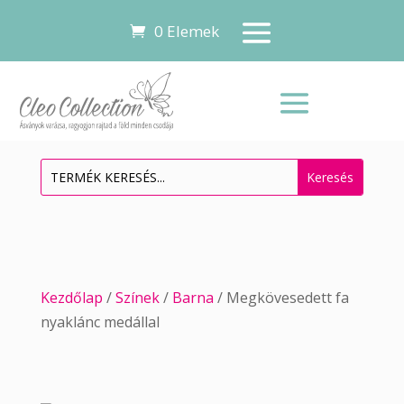
0 Elemek
Kezdőlap
/
Színek
/
Barna
/ Megkövesedett fa
nyaklánc medállal