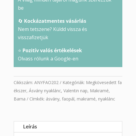
be
🔄
Kockázatmentes vásárlás
Nem tetszene? Küldd vissza és
visszafizetjük
⭐
Pozitív valós értékelések
Olvass rólunk a Google-en
Cikkszám:
ANYFAO202
Kategóriák:
Megkövesedett fa
ékszer
,
Ásvány nyaklánc
,
Valentin nap
,
Makramé
,
Barna
Címkék:
ásvány
,
faopál
,
makramé
,
nyaklánc
Leírás