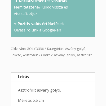
🔄
Kockázatmentes vásárlás
Nem tetszene? Küldd vissza és
visszafizetjük
⭐
Pozitív valós értékelések
Olvass rólunk a Google-en
Cikkszám:
GOLYO336
Kategóriák:
Ásvány golyó
,
Fekete
,
Asztrofillit
Címkék:
ásvány
,
golyó
,
asztrofillit
Leírás
Asztrofillit ásvány golyó.
Mérete: 6,5 cm