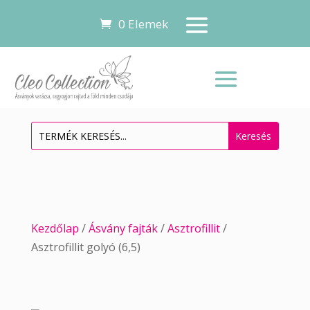
0 Elemek
Kezdőlap
/
Ásvány fajták
/
Asztrofillit
/
Asztrofillit golyó (6,5)