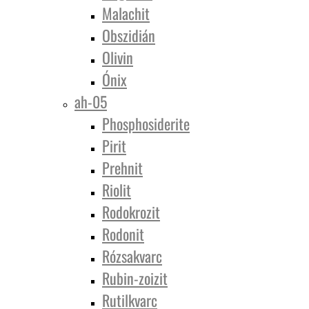
Malachit
Obszidián
Olivin
Ónix
ah-05
Phosphosiderite
Pirit
Prehnit
Riolit
Rodokrozit
Rodonit
Rózsakvarc
Rubin-zoizit
Rutilkvarc