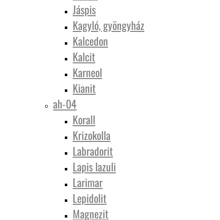
Jáspis
Kagyló, gyöngyház
Kalcedon
Kalcit
Karneol
Kianit
ah-04
Korall
Krizokolla
Labradorit
Lapis lazuli
Larimar
Lepidolit
Magnezit