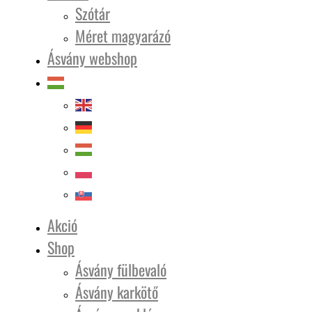
Szótár
Méret magyarázó
Ásvány webshop
Akció
Shop
Ásvány fülbevaló
Ásvány karkötő