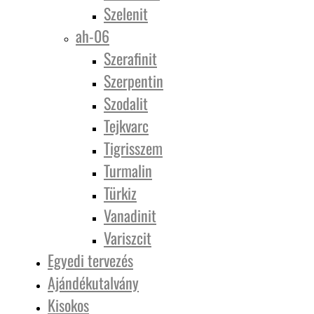
Szelenit
ah-06
Szerafinit
Szerpentin
Szodalit
Tejkvarc
Tigrisszem
Turmalin
Türkiz
Vanadinit
Variszcit
Egyedi tervezés
Ajándékutalvány
Kisokos