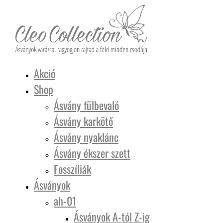
Akció
Shop
Ásvány fülbevaló
Ásvány karkötő
Ásvány nyaklánc
Ásvány ékszer szett
Fosszíliák
Ásványok
ah-01
Ásványok A-tól Z-ig