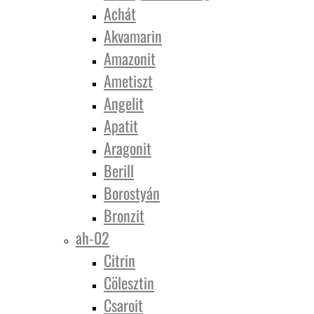
Achát
Akvamarin
Amazonit
Ametiszt
Angelit
Apatit
Aragonit
Berill
Borostyán
Bronzit
ah-02
Citrin
Cölesztin
Csaroit