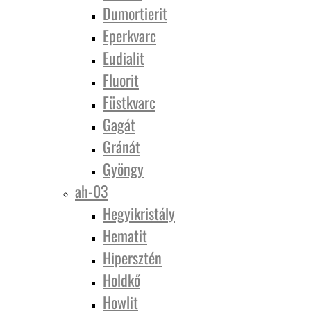
Dumortierit
Eperkvarc
Eudialit
Fluorit
Füstkvarc
Gagát
Gránát
Gyöngy
ah-03
Hegyikristály
Hematit
Hipersztén
Holdkő
Howlit