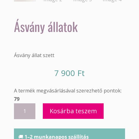
Ásvány állatok
Ásvány állat szett
7 900
Ft
A termék megvásárlásával szerezhető pontok:
79
Ásvány
Kosárba teszem
állatok
mennyiség
🚚
1–2 munkanapos szállítás