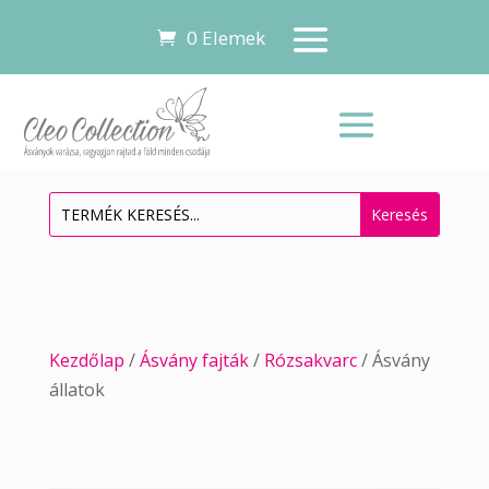
0 Elemek
Kezdőlap
/
Ásvány fajták
/
Rózsakvarc
/ Ásvány
állatok