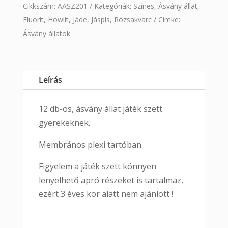
Cikkszám:
AASZ201
Kategóriák:
Színes
,
Ásvány állat
,
Fluorit
,
Howlit
,
Jáde
,
Jáspis
,
Rózsakvarc
Címke:
Ásvány állatok
Leírás
12 db-os, ásvány állat játék szett
gyerekeknek.
Membrános plexi tartóban.
Figyelem a játék szett könnyen
lenyelhető apró részeket is tartalmaz,
ezért 3 éves kor alatt nem ajánlott !