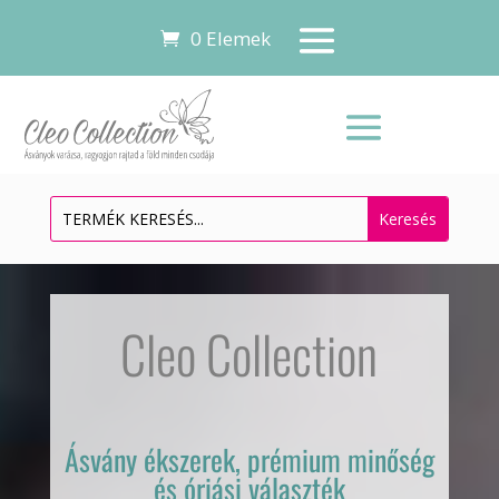
0 Elemek
Videólejátszó
Cleo Collection
Ásvány ékszerek, prémium minőség
és óriási választék