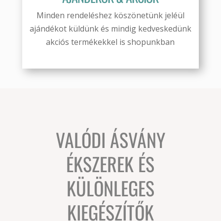
Minden rendeléshez köszönetünk jeléül
ajándékot küldünk és mindig kedveskedünk
akciós termékekkel is shopunkban
VALÓDI ÁSVÁNY
ÉKSZEREK ÉS
KÜLÖNLEGES
KIEGÉSZÍTŐK