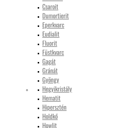
Csaroit
Dumortierit
Eperkvarc
Eudialit
Fluorit
Füstkvarc
Gagát
Gránát
Gyöngy
Hegyikristály
Hematit
Hipersztén
Holdkő
Howlit