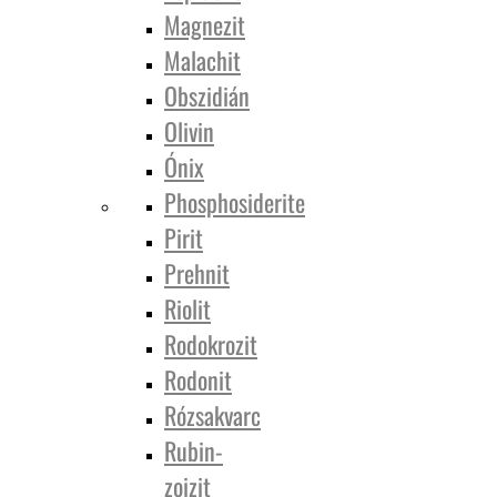
Magnezit
Malachit
Obszidián
Olivin
Ónix
Phosphosiderite
Pirit
Prehnit
Riolit
Rodokrozit
Rodonit
Rózsakvarc
Rubin-
zoizit