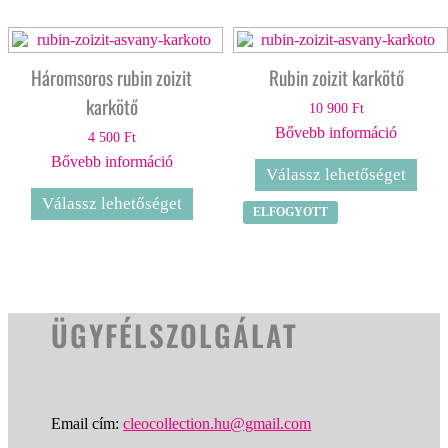
Háromsoros rubin zoizit
Rubin zoizit karkötő
karkötő
10 900
Ft
Bővebb információ
4 500
Ft
Bővebb információ
Válassz lehetőséget
Válassz lehetőséget
ELFOGYOTT
ÜGYFÉLSZOLGÁLAT
Email cím:
cleocollection.hu@gmail.com