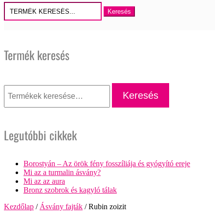
Keresés
erre:
Termék keresés
Keresés
a
Keresés
következőre:
Legutóbbi cikkek
Borostyán – Az örök fény fosszíliája és gyógyító ereje
Mi az a turmalin ásvány?
Mi az az aura
Bronz szobrok és kagyló tálak
Kezdőlap
/
Ásvány fajták
/ Rubin zoizit