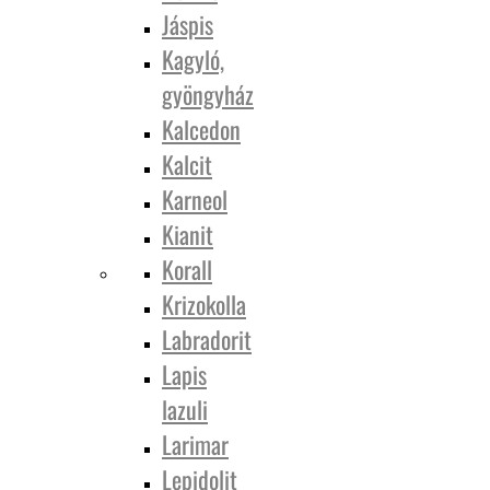
Jáspis
Kagyló,
gyöngyház
Kalcedon
Kalcit
Karneol
Kianit
Korall
Krizokolla
Labradorit
Lapis
lazuli
Larimar
Lepidolit