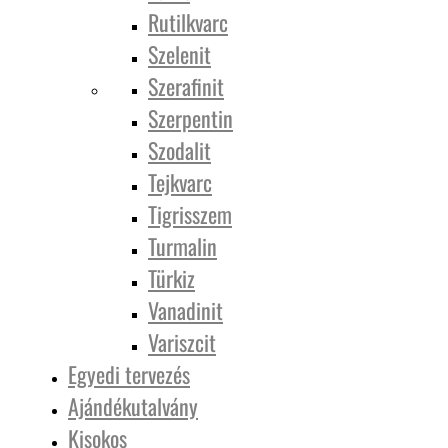
Rutilkvarc
Szelenit
Szerafinit
Szerpentin
Szodalit
Tejkvarc
Tigrisszem
Turmalin
Türkiz
Vanadinit
Variszcit
Egyedi tervezés
Ajándékutalvány
Kisokos