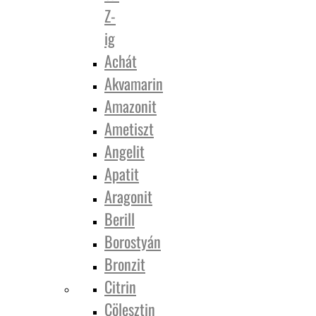
Z-
ig
Achát
Akvamarin
Amazonit
Ametiszt
Angelit
Apatit
Aragonit
Berill
Borostyán
Bronzit
Citrin
Cölesztin