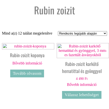
Rubin zoizit
Sorted
Mind a(z) 12 találat megjelenítve
by
latest
Rubin-zoizit koponya
Rubin-zoizit karkötő
Bővebb információ
hematittal és gyönggyel
Tovább olvasom
4 490
Ft
Bővebb információ
Válassz lehetőséget