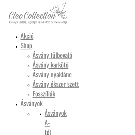
Akció
Shop
Ásvány fülbevaló
Ásvány karkötő
Ásvány nyaklánc
Ásvány ékszer szett
Fosszíliák
Ásványok
Ásványok
A-
tól