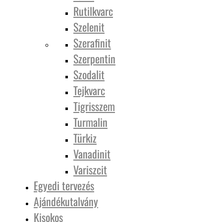
Rutilkvarc
Szelenit
Szerafinit
Szerpentin
Szodalit
Tejkvarc
Tigrisszem
Turmalin
Türkiz
Vanadinit
Variszcit
Egyedi tervezés
Ajándékutalvány
Kisokos