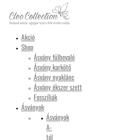
Akció
Shop
Ásvány fülbevaló
Ásvány karkötő
Ásvány nyaklánc
Ásvány ékszer szett
Fosszíliák
Ásványok
Ásványok
A-
tól