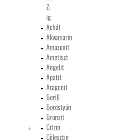
Z-
ig
Achát
Akvamarin
Amazonit
Ametiszt
Angelit
Apatit
Aragonit
Berill
Borostyán
Bronzit
Citrin
Cölesztin