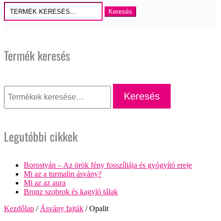
Keresés
erre:
Termék keresés
Keresés
a
Keresés
következőre:
Legutóbbi cikkek
Borostyán – Az örök fény fosszíliája és gyógyító ereje
Mi az a turmalin ásvány?
Mi az az aura
Bronz szobrok és kagyló tálak
Kezdőlap
/
Ásvány fajták
/ Opalit