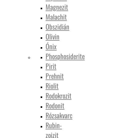
Magnezit
Malachit
Obszidián
Olivin
Ónix
Phosphosiderite
Pirit
Prehnit
Riolit
Rodokrozit
Rodonit
Rózsakvarc
Rubin-
zoizit