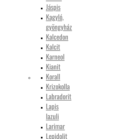
Jáspis
Kagyló,
gyöngyház
Kalcedon
Kalcit
Karneol
Kianit
Korall
Krizokolla
Labradorit
Lapis
lazuli
Larimar
Lepidolit