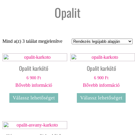
Opalit
Sorted
Mind a(z) 3 találat megjelenítve
by
latest
Opalit karkötő
Opalit karkötő
6 900
Ft
6 900
Ft
Bővebb információ
Bővebb információ
Válassz lehetőséget
Válassz lehetőséget