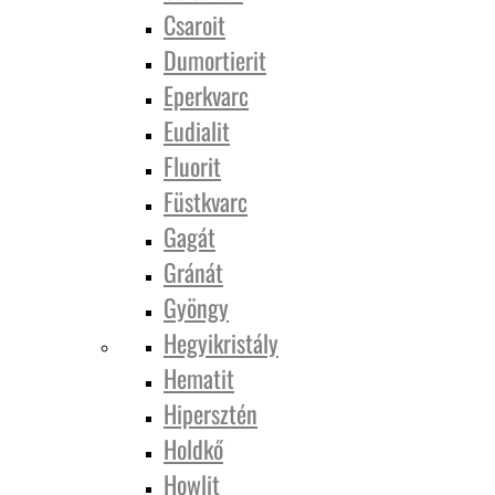
Csaroit
Dumortierit
Eperkvarc
Eudialit
Fluorit
Füstkvarc
Gagát
Gránát
Gyöngy
Hegyikristály
Hematit
Hipersztén
Holdkő
Howlit