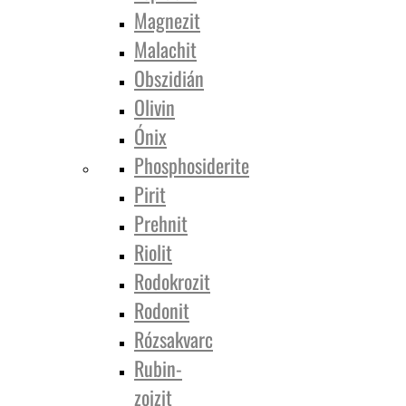
Magnezit
Malachit
Obszidián
Olivin
Ónix
Phosphosiderite
Pirit
Prehnit
Riolit
Rodokrozit
Rodonit
Rózsakvarc
Rubin-
zoizit