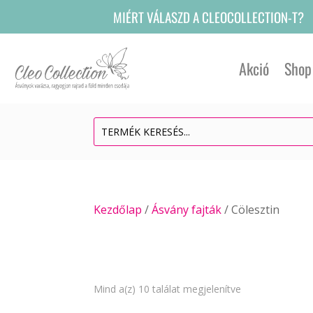
MIÉRT VÁLASZD A CLEOCOLLECTION-T?
Akció
Shop
Kezdőlap
/
Ásvány fajták
/ Cölesztin
Sorted
Mind a(z) 10 találat megjelenítve
by