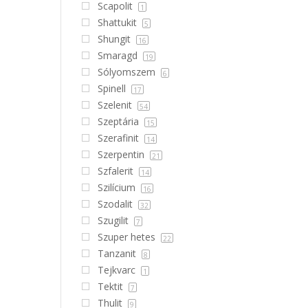
Scapolit
1
Shattukit
5
Shungit
16
Smaragd
19
Sólyomszem
6
Spinell
17
Szelenit
54
Szeptária
15
Szerafinit
14
Szerpentin
21
Szfalerit
14
Szilícium
16
Szodalit
32
Szugilit
7
Szuper hetes
22
Tanzanit
8
Tejkvarc
1
Tektit
7
Thulit
9