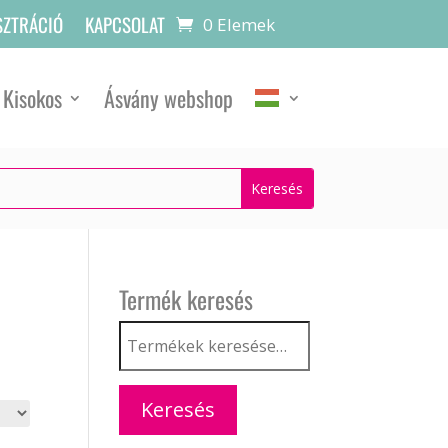
SZTRÁCIÓ
KAPCSOLAT
0 Elemek
Kisokos
Ásvány webshop
Termék keresés
Keresés
a
következőre:
Keresés