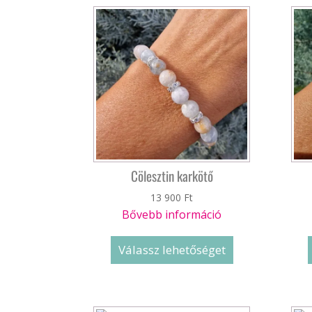
latest
Cölesztin karkötő
13 900
Ft
Bővebb információ
Válassz lehetőséget