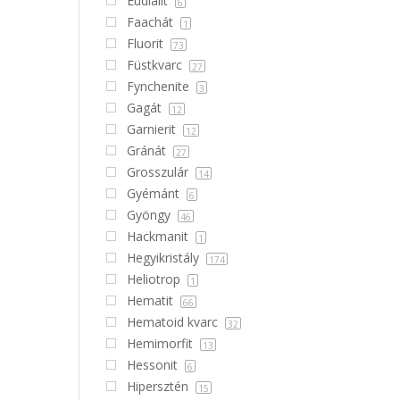
Eudialit
6
Faachát
1
Fluorit
73
Füstkvarc
27
Fynchenite
3
Gagát
12
Garnierit
12
Gránát
27
Grosszulár
14
Gyémánt
6
Gyöngy
46
Hackmanit
1
Hegyikristály
174
Heliotrop
1
Hematit
66
Hematoid kvarc
32
Hemimorfit
13
Hessonit
6
Hipersztén
15