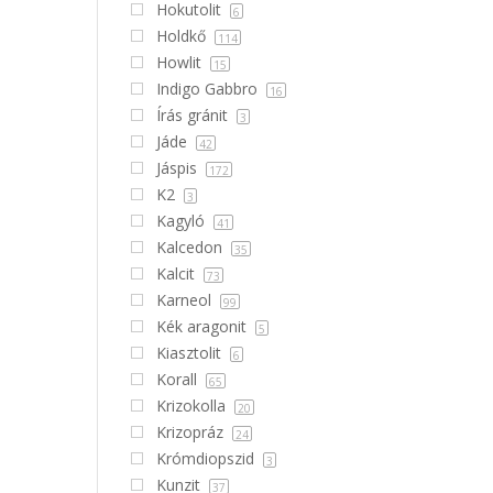
Hokutolit
6
Holdkő
114
Howlit
15
Indigo Gabbro
16
Írás gránit
3
Jáde
42
Jáspis
172
K2
3
Kagyló
41
Kalcedon
35
Kalcit
73
Karneol
99
Kék aragonit
5
Kiasztolit
6
Korall
65
Krizokolla
20
Krizopráz
24
Krómdiopszid
3
Kunzit
37