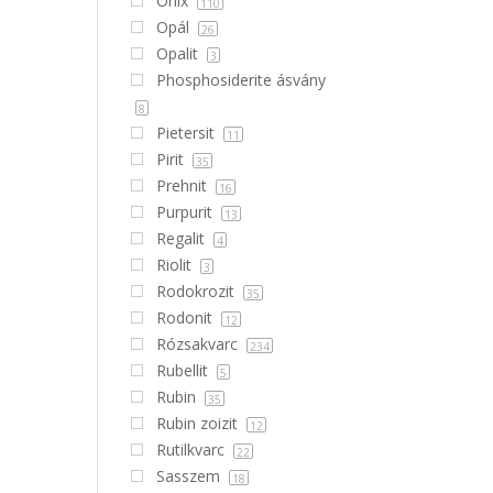
Ónix
110
Opál
26
Opalit
3
Phosphosiderite ásvány
8
Pietersit
11
Pirit
35
Prehnit
16
Purpurit
13
Regalit
4
Riolit
3
Rodokrozit
35
Rodonit
12
Rózsakvarc
234
Rubellit
5
Rubin
35
Rubin zoizit
12
Rutilkvarc
22
Sasszem
18