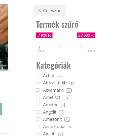
Cölesztin
Termék szűrő
7 900 Ft
28 900 Ft
7 900
28 900
Kategóriák
Achát
285
Afrikai türkiz
13
Akvamarin
34
Ametiszt
160
Ametrin
5
Angelit
17
Amazonit
75
Andok opál
18
Apatit
86