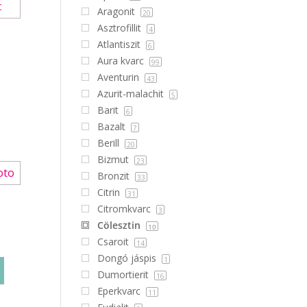
Aragonit
20
Asztrofillit
4
Atlantiszit
6
Aura kvarc
99
Aventurin
43
Azurit-malachit
5
Barit
6
Bazalt
7
Berill
20
Bizmut
23
Bronzit
33
Citrin
31
Citromkvarc
3
Cölesztin
10
Csaroit
14
Dongó jáspis
1
Dumortierit
16
Eperkvarc
11