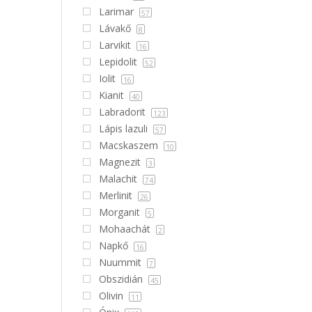
Larimar
57
Lávakő
8
Larvikit
16
Lepidolit
52
Iolit
16
Kianit
40
Labradorit
123
Lápis lazuli
57
Macskaszem
10
Magnezit
3
Malachit
74
Merlinit
26
Morganit
5
Mohaachát
2
Napkő
16
Nuummit
7
Obszidián
45
Olivin
11