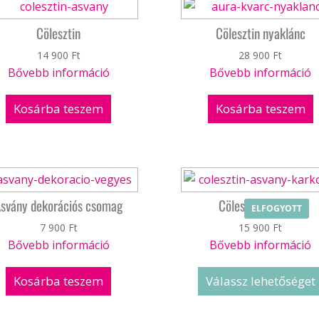
Cölesztin
Cölesztin nyaklánc
14 900
Ft
28 900
Ft
Bővebb információ
Bővebb információ
Kosárba teszem
Kosárba teszem
svány dekorációs csomag
Cölesztin karkötő
ELFOGYOTT
7 900
Ft
15 900
Ft
Bővebb információ
Bővebb információ
Kosárba teszem
Válassz lehetőséget