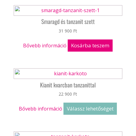
Smaragd és tanzanit szett
31 900
Ft
Kosárba teszem
Bővebb információ
Kianit kvarcban tanzanittal
22 900
Ft
Válassz lehetőséget
Bővebb információ