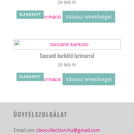
29 900
Ft
ELFOGYOTT
Válassz lehetőséget
Bővebb információ
Tanzanit karkötő larimarral
29 900
Ft
ELFOGYOTT
Válassz lehetőséget
Bővebb információ
ÜGYFÉLSZOLGÁLAT
Email cím:
cleocollection.hu@gmail.com