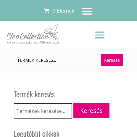
0 Elemek
Termék keresés
Keresés
Keresés
a
következőre:
Legutóbbi cikkek