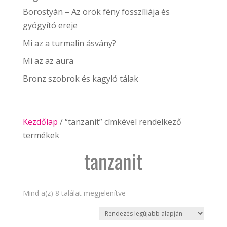
Borostyán – Az örök fény fosszíliája és
gyógyító ereje
Mi az a turmalin ásvány?
Mi az az aura
Bronz szobrok és kagyló tálak
Kezdőlap
/ “tanzanit” címkével rendelkező
termékek
tanzanit
Sorted
Mind a(z) 8 találat megjelenítve
by
latest