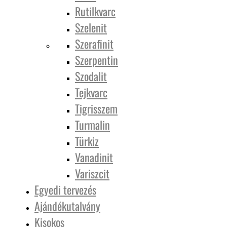
Rutilkvarc
Szelenit
Szerafinit
Szerpentin
Szodalit
Tejkvarc
Tigrisszem
Turmalin
Türkiz
Vanadinit
Variszcit
Egyedi tervezés
Ajándékutalvány
Kisokos