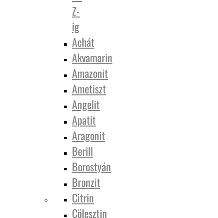
Z-
ig
Achát
Akvamarin
Amazonit
Ametiszt
Angelit
Apatit
Aragonit
Berill
Borostyán
Bronzit
Citrin
Cölesztin