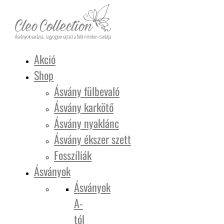
Akció
Shop
Ásvány fülbevaló
Ásvány karkötő
Ásvány nyaklánc
Ásvány ékszer szett
Fosszíliák
Ásványok
Ásványok
A-
tól