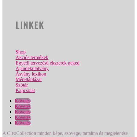
LINKEK
Shop
Akciós termékek
Egyedi tervezésű ékszerek neked
Ajándékutalvány
Ásvány lexikon
Mérettáblázat
Szótár
Kapcsolat
Követés
Követés
Követés
Követés
Követés
A CleoCollection minden képe, szövege, tartalma és megjelenése