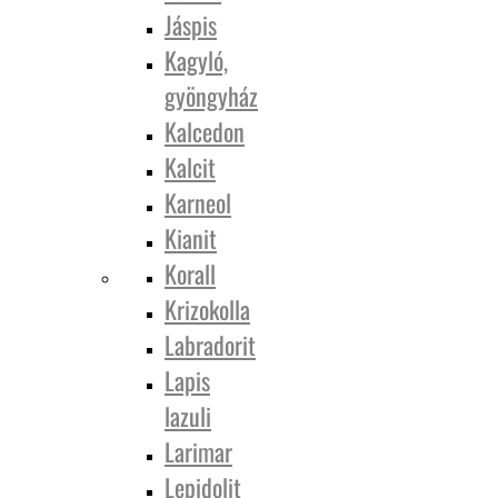
Jáspis
Kagyló,
gyöngyház
Kalcedon
Kalcit
Karneol
Kianit
Korall
Krizokolla
Labradorit
Lapis
lazuli
Larimar
Lepidolit