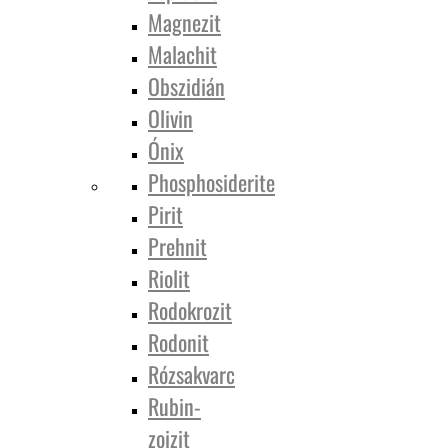
Magnezit
Malachit
Obszidián
Olivin
Ónix
Phosphosiderite
Pirit
Prehnit
Riolit
Rodokrozit
Rodonit
Rózsakvarc
Rubin-
zoizit