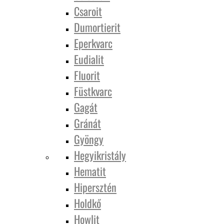
Csaroit
Dumortierit
Eperkvarc
Eudialit
Fluorit
Füstkvarc
Gagát
Gránát
Gyöngy
Hegyikristály
Hematit
Hipersztén
Holdkő
Howlit