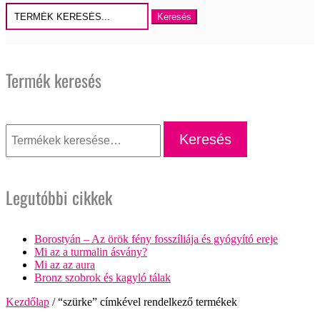
Keresés
erre:
Termék keresés
Keresés
a
Keresés
következőre:
Legutóbbi cikkek
Borostyán – Az örök fény fosszíliája és gyógyító ereje
Mi az a turmalin ásvány?
Mi az az aura
Bronz szobrok és kagyló tálak
Kezdőlap
/ “szürke” címkével rendelkező termékek