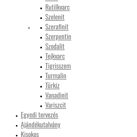
Rutilkvarc
Szelenit
Szerafinit
Szerpentin
Szodalit
Tejkvarc
Tigrisszem
Turmalin
Türkiz
Vanadinit
Variszcit
Egyedi tervezés
Ajándékutalvány
Kisokos