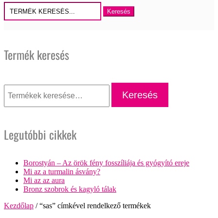
Keresés
erre:
Termék keresés
Keresés
a
Keresés
következőre:
Legutóbbi cikkek
Borostyán – Az örök fény fosszíliája és gyógyító ereje
Mi az a turmalin ásvány?
Mi az az aura
Bronz szobrok és kagyló tálak
Kezdőlap
/ “sas” címkével rendelkező termékek