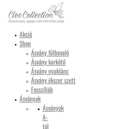
Akció
Shop
Ásvány fülbevaló
Ásvány karkötő
Ásvány nyaklánc
Ásvány ékszer szett
Fosszíliák
Ásványok
Ásványok
A-
tól