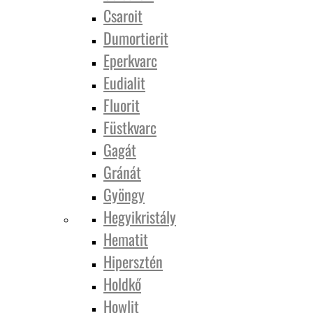
Csaroit
Dumortierit
Eperkvarc
Eudialit
Fluorit
Füstkvarc
Gagát
Gránát
Gyöngy
Hegyikristály
Hematit
Hipersztén
Holdkő
Howlit