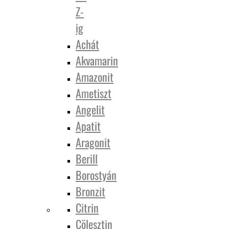
Z-
ig
Achát
Akvamarin
Amazonit
Ametiszt
Angelit
Apatit
Aragonit
Berill
Borostyán
Bronzit
Citrin
Cölesztin