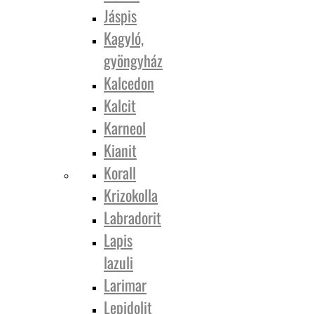
Jáspis
Kagyló,
gyöngyház
Kalcedon
Kalcit
Karneol
Kianit
Korall
Krizokolla
Labradorit
Lapis
lazuli
Larimar
Lepidolit