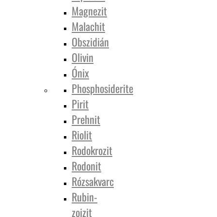
Magnezit
Malachit
Obszidián
Olivin
Ónix
Phosphosiderite
Pirit
Prehnit
Riolit
Rodokrozit
Rodonit
Rózsakvarc
Rubin-
zoizit