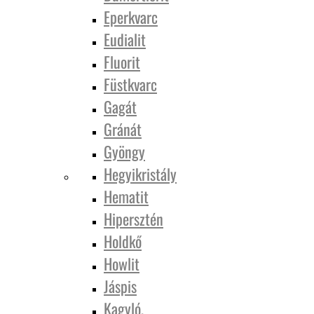
Eperkvarc
Eudialit
Fluorit
Füstkvarc
Gagát
Gránát
Gyöngy
Hegyikristály
Hematit
Hipersztén
Holdkő
Howlit
Jáspis
Kagyló,