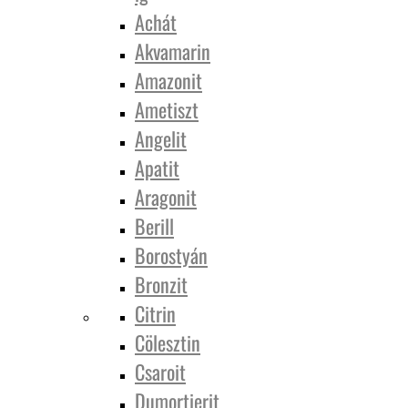
Achát
Akvamarin
Amazonit
Ametiszt
Angelit
Apatit
Aragonit
Berill
Borostyán
Bronzit
Citrin
Cölesztin
Csaroit
Dumortierit