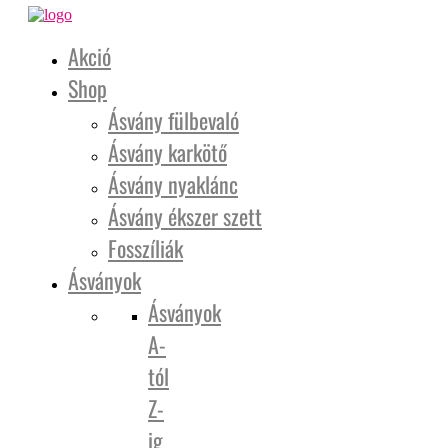
Akció
Shop
Ásvány fülbevaló
Ásvány karkötő
Ásvány nyaklánc
Ásvány ékszer szett
Fosszíliák
Ásványok
Ásványok
A-
tól
Z-
ig