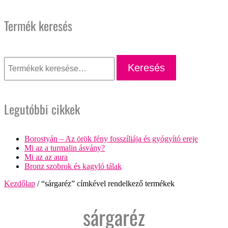
Termék keresés
Keresés
a
Keresés
következőre:
Legutóbbi cikkek
Borostyán – Az örök fény fosszíliája és gyógyító ereje
Mi az a turmalin ásvány?
Mi az az aura
Bronz szobrok és kagyló tálak
Kezdőlap
/ “sárgaréz” címkével rendelkező termékek
sárgaréz