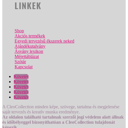
LINKEK
Shop
Akciós termékek
Egyedi tervezésű ékszerek neked
Ajándékutalvány
Ásvány lexikon
Mérettáblázat
Szótár
Kapcsolat
Követés
Követés
Követés
Követés
Követés
A CleoCollection minden képe, szövege, tartalma és megjelenése
saját tervezés és kreatív munka eredménye.
Az oldalon található tartalmak szerzői jogi védelem alatt állnak
és időbélyeggel bizonyíthatóan a CleoCollection tulajdonát
képezik.