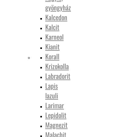
gyöngyház
Kalcedon
Kalcit
Karneol
Kianit
Korall
Krizokolla
Labradorit
Lapis
lazuli
Larimar
Lepidolit
Magnezit
Malachit