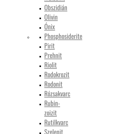
Obszidián
Olivin
Ónix
Phosphosiderite
Pirit
Prehnit
Riolit
Rodokrozit
Rodonit
Rózsakvarc
Rubin-
zoizit
Rutilkvarc
Szelenit