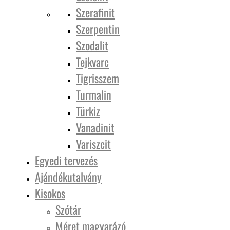
Szerafinit
Szerpentin
Szodalit
Tejkvarc
Tigrisszem
Turmalin
Türkiz
Vanadinit
Variszcit
Egyedi tervezés
Ajándékutalvány
Kisokos
Szótár
Méret magyarázó