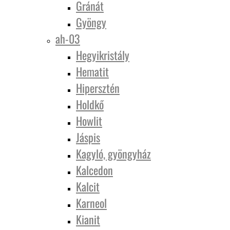
Gránát
Gyöngy
ah-03
Hegyikristály
Hematit
Hipersztén
Holdkő
Howlit
Jáspis
Kagyló, gyöngyház
Kalcedon
Kalcit
Karneol
Kianit