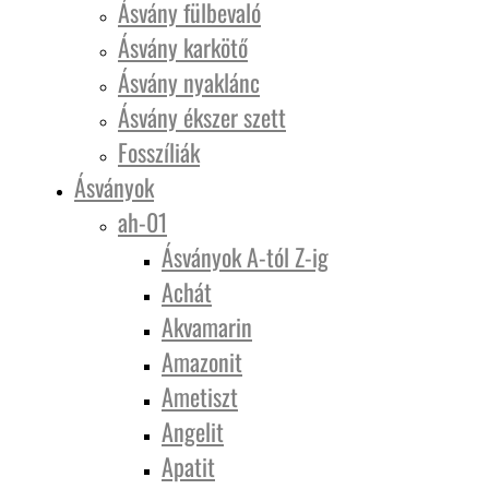
Ásvány fülbevaló
Ásvány karkötő
Ásvány nyaklánc
Ásvány ékszer szett
Fosszíliák
Ásványok
ah-01
Ásványok A-tól Z-ig
Achát
Akvamarin
Amazonit
Ametiszt
Angelit
Apatit