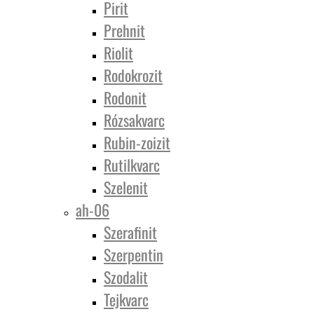
Pirit
Prehnit
Riolit
Rodokrozit
Rodonit
Rózsakvarc
Rubin-zoizit
Rutilkvarc
Szelenit
ah-06
Szerafinit
Szerpentin
Szodalit
Tejkvarc