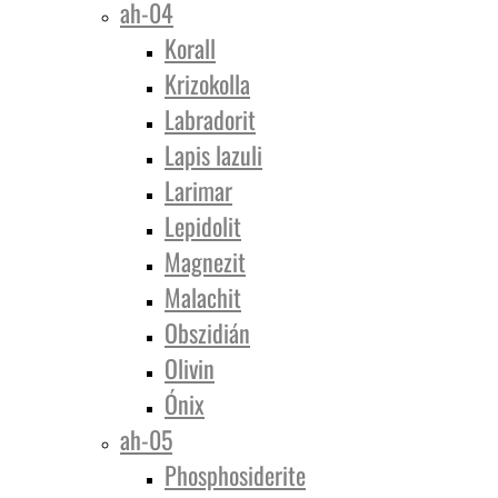
ah-04
Korall
Krizokolla
Labradorit
Lapis lazuli
Larimar
Lepidolit
Magnezit
Malachit
Obszidián
Olivin
Ónix
ah-05
Phosphosiderite