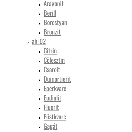
Aragonit
Berill
Borostyán
Bronzit
ah-02
Citrin
Cölesztin
Csaroit
Dumortierit
Eperkvarc
Eudialit
Fluorit
Füstkvarc
Gagát