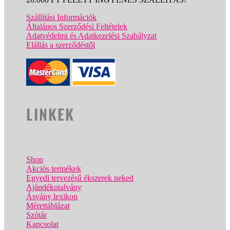
Szállítási Információk
Általános Szerződési Feltételek
Adatvédelmi és Adatkezelési Szabályzat
Elállás a szerződéstől
LINKEK
Shop
Akciós termékek
Egyedi tervezésű ékszerek neked
Ajándékutalvány
Ásvány lexikon
Mérettáblázat
Szótár
Kapcsolat