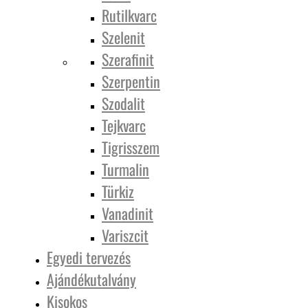
Rutilkvarc
Szelenit
Szerafinit
Szerpentin
Szodalit
Tejkvarc
Tigrisszem
Turmalin
Türkiz
Vanadinit
Variszcit
Egyedi tervezés
Ajándékutalvány
Kisokos