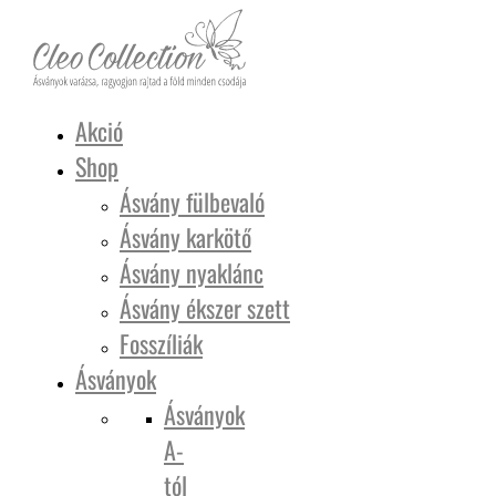
Akció
Shop
Ásvány fülbevaló
Ásvány karkötő
Ásvány nyaklánc
Ásvány ékszer szett
Fosszíliák
Ásványok
Ásványok
A-
tól