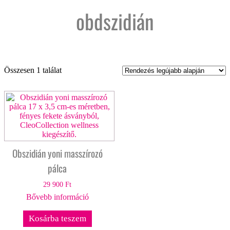
obdszidián
Összesen 1 találat
Obszidián yoni masszírozó
pálca
29 900
Ft
Bővebb információ
Kosárba teszem