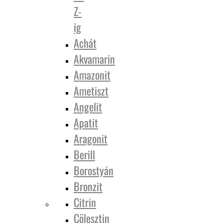
Z-
ig
Achát
Akvamarin
Amazonit
Ametiszt
Angelit
Apatit
Aragonit
Berill
Borostyán
Bronzit
Citrin
Cölesztin