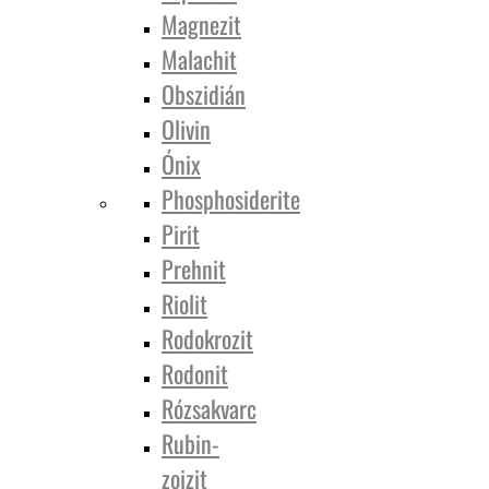
Magnezit
Malachit
Obszidián
Olivin
Ónix
Phosphosiderite
Pirit
Prehnit
Riolit
Rodokrozit
Rodonit
Rózsakvarc
Rubin-
zoizit