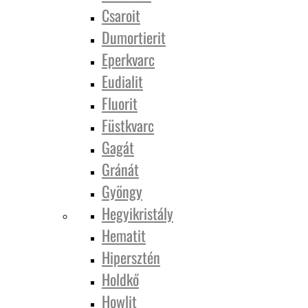
Csaroit
Dumortierit
Eperkvarc
Eudialit
Fluorit
Füstkvarc
Gagát
Gránát
Gyöngy
Hegyikristály
Hematit
Hipersztén
Holdkő
Howlit