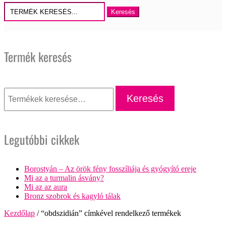
Keresés
erre:
Termék keresés
Keresés
a
Keresés
következőre:
Legutóbbi cikkek
Borostyán – Az örök fény fosszíliája és gyógyító ereje
Mi az a turmalin ásvány?
Mi az az aura
Bronz szobrok és kagyló tálak
Kezdőlap
/ “obdszidián” címkével rendelkező termékek