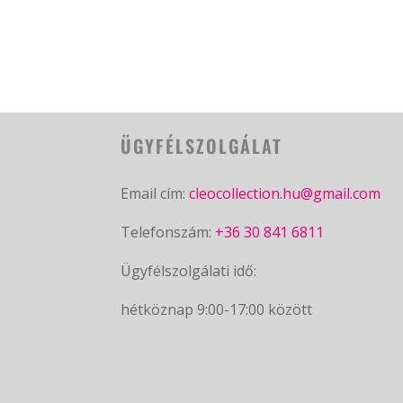
ÜGYFÉLSZOLGÁLAT
Email cím:
cleocollection.hu@gmail.com
Telefonszám:
+36 30 841 6811
Ügyfélszolgálati idő:
hétköznap 9:00-17:00 között