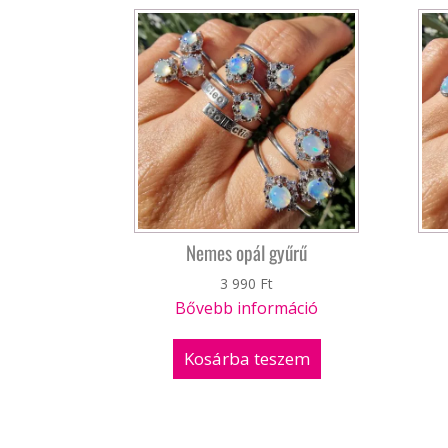
latest
Nemes opál gyűrű
3 990
Ft
Bővebb információ
Kosárba teszem