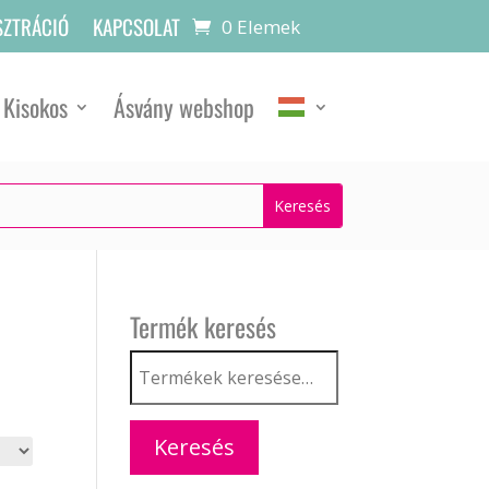
SZTRÁCIÓ
KAPCSOLAT
0 Elemek
Kisokos
Ásvány webshop
Termék keresés
Keresés
a
következőre:
Keresés