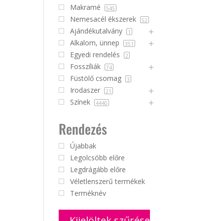
Makramé
545
Nemesacél ékszerek
52
Ajándékutalvány
1
Alkalom, ünnep
351
Egyedi rendelés
2
Fosszíliák
74
Füstölő csomag
3
Irodaszer
21
Színek
4440
Rendezés
Újabbak
Legolcsóbb előre
Legdrágább előre
Véletlenszerű termékek
Terméknév
Kijelöltek szűrése