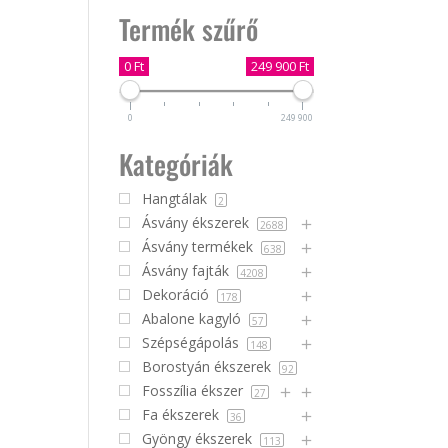
Termék szűrő
0 Ft
249 900 Ft
0
249 900
Kategóriák
Hangtálak
2
Ásvány ékszerek
2688
Ásvány termékek
638
Ásvány fajták
4208
Dekoráció
178
Abalone kagyló
57
Szépségápolás
148
Borostyán ékszerek
92
Fosszília ékszer
27
Fa ékszerek
36
Gyöngy ékszerek
113