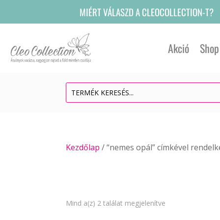
MIÉRT VÁLASZD A CLEOCOLLECTION-T?
Akció
Shop
Kezdőlap
/ “nemes opál” címkével rendel
Sorted
Mind a(z) 2 találat megjelenítve
by