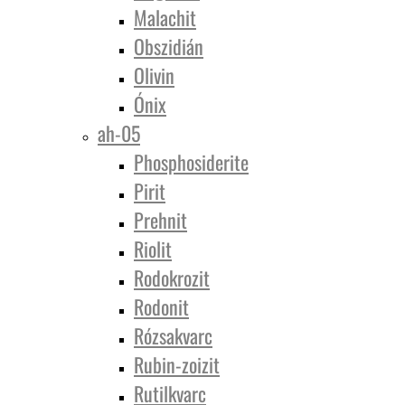
Malachit
Obszidián
Olivin
Ónix
ah-05
Phosphosiderite
Pirit
Prehnit
Riolit
Rodokrozit
Rodonit
Rózsakvarc
Rubin-zoizit
Rutilkvarc