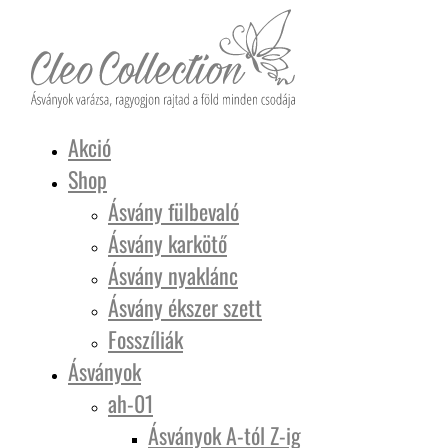
Akció
Shop
Ásvány fülbevaló
Ásvány karkötő
Ásvány nyaklánc
Ásvány ékszer szett
Fosszíliák
Ásványok
ah-01
Ásványok A-tól Z-ig