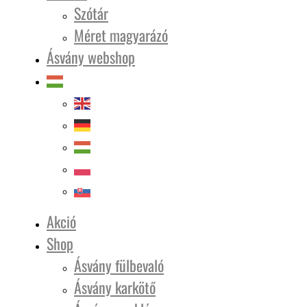
Szótár
Méret magyarázó
Ásvány webshop
Akció
Shop
Ásvány fülbevaló
Ásvány karkötő