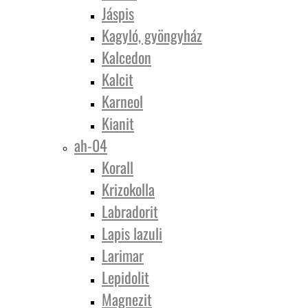
Jáspis
Kagyló, gyöngyház
Kalcedon
Kalcit
Karneol
Kianit
ah-04
Korall
Krizokolla
Labradorit
Lapis lazuli
Larimar
Lepidolit
Magnezit