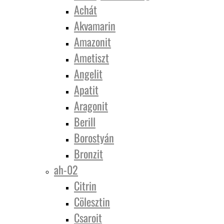
Achát
Akvamarin
Amazonit
Ametiszt
Angelit
Apatit
Aragonit
Berill
Borostyán
Bronzit
ah-02
Citrin
Cölesztin
Csaroit