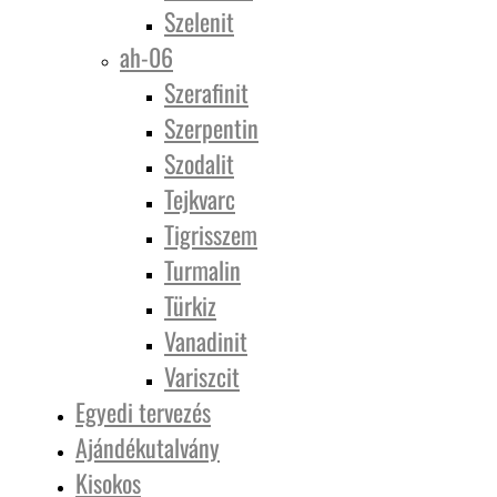
Szelenit
ah-06
Szerafinit
Szerpentin
Szodalit
Tejkvarc
Tigrisszem
Turmalin
Türkiz
Vanadinit
Variszcit
Egyedi tervezés
Ajándékutalvány
Kisokos