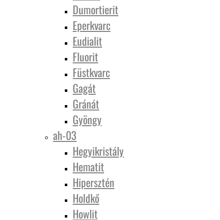
Dumortierit
Eperkvarc
Eudialit
Fluorit
Füstkvarc
Gagát
Gránát
Gyöngy
ah-03
Hegyikristály
Hematit
Hipersztén
Holdkő
Howlit