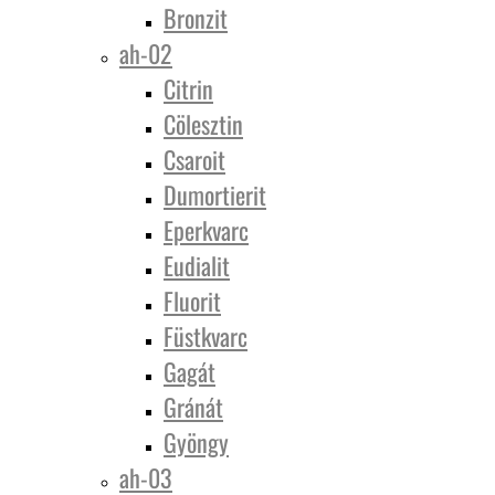
Bronzit
ah-02
Citrin
Cölesztin
Csaroit
Dumortierit
Eperkvarc
Eudialit
Fluorit
Füstkvarc
Gagát
Gránát
Gyöngy
ah-03