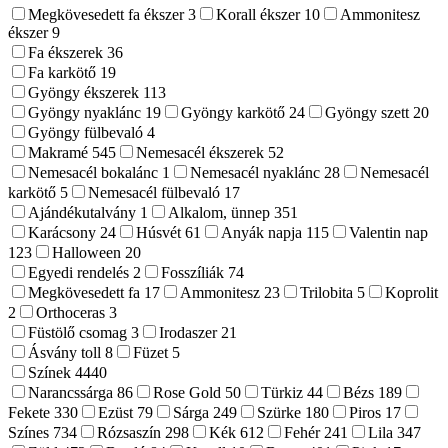
Megkövesedett fa ékszer
3
Korall ékszer
10
Ammonitesz
ékszer
9
Fa ékszerek
36
Fa karkötő
19
Gyöngy ékszerek
113
Gyöngy nyaklánc
19
Gyöngy karkötő
24
Gyöngy szett
20
Gyöngy fülbevaló
4
Makramé
545
Nemesacél ékszerek
52
Nemesacél bokalánc
1
Nemesacél nyaklánc
28
Nemesacél
karkötő
5
Nemesacél fülbevaló
17
Ajándékutalvány
1
Alkalom, ünnep
351
Karácsony
24
Húsvét
61
Anyák napja
115
Valentin nap
123
Halloween
20
Egyedi rendelés
2
Fosszíliák
74
Megkövesedett fa
17
Ammonitesz
23
Trilobita
5
Koprolit
2
Orthoceras
3
Füstölő csomag
3
Irodaszer
21
Ásvány toll
8
Füzet
5
Színek
4440
Narancssárga
86
Rose Gold
50
Türkiz
44
Bézs
189
Fekete
330
Ezüst
79
Sárga
249
Szürke
180
Piros
17
Színes
734
Rózsaszín
298
Kék
612
Fehér
241
Lila
347