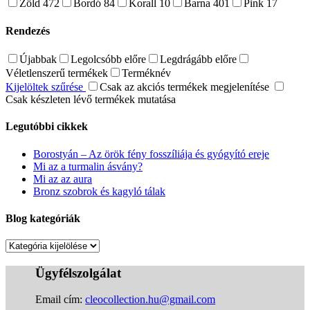
Zöld
472
Bordó
84
Korall
10
Barna
401
Pink
17
Rendezés
Újabbak
Legolcsóbb előre
Legdrágább előre
Véletlenszerű termékek
Terméknév
Kijelöltek szűrése
Csak az akciós termékek megjelenítése
Csak készleten lévő termékek mutatása
Legutóbbi cikkek
Borostyán – Az örök fény fosszíliája és gyógyító ereje
Mi az a turmalin ásvány?
Mi az az aura
Bronz szobrok és kagyló tálak
Blog kategóriák
Blog
kategóriák
Ügyfélszolgálat
Email cím:
cleocollection.hu@gmail.com