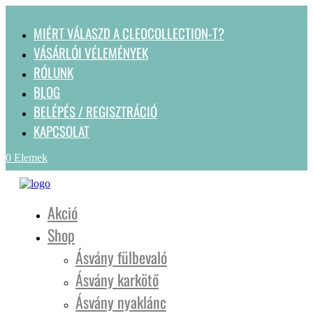
MIÉRT VÁLASZD A CLEOCOLLECTION-T?
VÁSÁRLÓI VÉLEMÉNYEK
RÓLUNK
BLOG
BELÉPÉS / REGISZTRÁCIÓ
KAPCSOLAT
0 Elemek
Akció
Shop
Ásvány fülbevaló
Ásvány karkötő
Ásvány nyaklánc