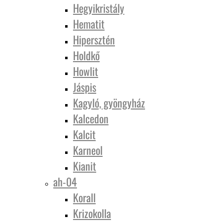
Hegyikristály
Hematit
Hipersztén
Holdkő
Howlit
Jáspis
Kagyló, gyöngyház
Kalcedon
Kalcit
Karneol
Kianit
ah-04
Korall
Krizokolla