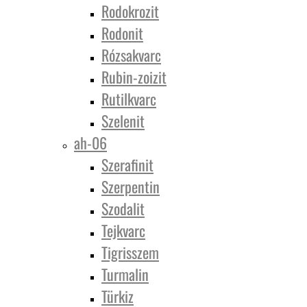
Rodokrozit
Rodonit
Rózsakvarc
Rubin-zoizit
Rutilkvarc
Szelenit
ah-06
Szerafinit
Szerpentin
Szodalit
Tejkvarc
Tigrisszem
Turmalin
Türkiz