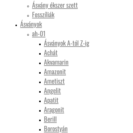
Ásvány ékszer szett
Fosszíliák
Ásványok
ah-01
Ásványok A-tól Z-ig
Achát
Akvamarin
Amazonit
Ametiszt
Angelit
Apatit
Aragonit
Berill
Borostyán