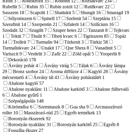
Riolit
3
Rodokrozit
35
Rodonit
12
Rózsakvarc
234
Rubellit
5
Rubin
35
Rubin zoizit
12
Rutilkvarc
22
Sasszem
18
Scapolit
1
Shattukit
5
Shungit
16
Smaragd
19
Sólyomszem
6
Spinell
17
Szelenit
54
Szeptária
15
Szerafinit
14
Szerpentin
21
Szfalerit
14
Szilícium
16
Szodalit
32
Szugilit
7
Szuper hetes
22
Tanzanit
8
Tejkvarc
1
Tektit
7
Thulit
9
Tibeti kvarc
6
Tigrisszem
85
Topáz
14
Trolleit
7
Turmalin
94
Türkenit
3
Türkiz
58
Turmalinkvarc
24
Unakit
17
Que Shera
8
Vanadinit
5
Variszcit
9
Verdelit
3
Zafír
22
Zöld opál
5
Yooperlit
8
Dekoráció
178
Ásvány pohár
4
Ásvány virág
5
Tálak
6
Ásvány lámpa
29
Bronz szobor
24
Aroma diffúzor
4
Kagyló
28
Ásvány
mécsestartó
4
Ásvány tál
43
Ásvány poháralátét
1
Abalone kagyló
57
Abalone nyaklánc
11
Abalone karkötő
3
Abalone fülbevaló
6
Abalone gyűrű
1
Szépségápolás
148
Körömdísz
6
Szemmaszk
8
Gua sha
9
Arcmasszírozó
roller
10
Masszírozó-rúd
25
Egyéb termékek
13
Borostyán ékszerek
92
Borostyán nyaklánc
31
Borostyán karkötő
25
Egyéb
8
Fosszília ékszer
27