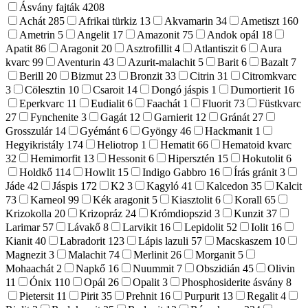
Ásvány fajták
4208
Achát
285
Afrikai türkiz
13
Akvamarin
34
Ametiszt
160
Ametrin
5
Angelit
17
Amazonit
75
Andok opál
18
Apatit
86
Aragonit
20
Asztrofillit
4
Atlantiszit
6
Aura
kvarc
99
Aventurin
43
Azurit-malachit
5
Barit
6
Bazalt
7
Berill
20
Bizmut
23
Bronzit
33
Citrin
31
Citromkvarc
3
Cölesztin
10
Csaroit
14
Dongó jáspis
1
Dumortierit
16
Eperkvarc
11
Eudialit
6
Faachát
1
Fluorit
73
Füstkvarc
27
Fynchenite
3
Gagát
12
Garnierit
12
Gránát
27
Grosszulár
14
Gyémánt
6
Gyöngy
46
Hackmanit
1
Hegyikristály
174
Heliotrop
1
Hematit
66
Hematoid kvarc
32
Hemimorfit
13
Hessonit
6
Hipersztén
15
Hokutolit
6
Holdkő
114
Howlit
15
Indigo Gabbro
16
Írás gránit
3
Jáde
42
Jáspis
172
K2
3
Kagyló
41
Kalcedon
35
Kalcit
73
Karneol
99
Kék aragonit
5
Kiasztolit
6
Korall
65
Krizokolla
20
Krizopráz
24
Krómdiopszid
3
Kunzit
37
Larimar
57
Lávakő
8
Larvikit
16
Lepidolit
52
Iolit
16
Kianit
40
Labradorit
123
Lápis lazuli
57
Macskaszem
10
Magnezit
3
Malachit
74
Merlinit
26
Morganit
5
Mohaachát
2
Napkő
16
Nuummit
7
Obszidián
45
Olivin
11
Ónix
110
Opál
26
Opalit
3
Phosphosiderite ásvány
8
Pietersit
11
Pirit
35
Prehnit
16
Purpurit
13
Regalit
4