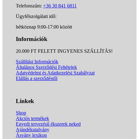
Telefonszám:
+36 30 841 6811
Ügyfélszolgálati idő:
hétköznap 9:00-17:00 között
Információk
20.000 FT FELETT INGYENES SZÁLLÍTÁS!
Szállítási Információk
Általános Szerződési Feltételek
Adatvédelmi és Adatkezelési Szabályzat
Elállás a szerződéstől
Linkek
Shop
Akciós termékek
Egyedi tervezésű ékszerek neked
Ajándékutalvány
Ásvány lexikon