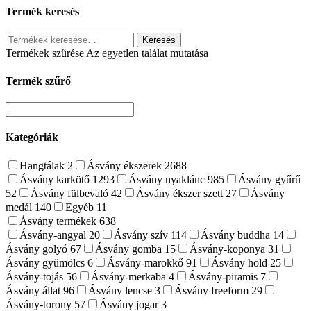
Termék keresés
Keresés
Keresés
a
Termékek szűrése
Az egyetlen találat mutatása
következőre:
Termék szűrő
Kategóriák
Hangtálak
2
Ásvány ékszerek
2688
Ásvány karkötő
1293
Ásvány nyaklánc
985
Ásvány gyűrű
52
Ásvány fülbevaló
42
Ásvány ékszer szett
27
Ásvány
medál
140
Egyéb
11
Ásvány termékek
638
Ásvány-angyal
20
Ásvány szív
114
Ásvány buddha
14
Ásvány golyó
67
Ásvány gomba
15
Ásvány-koponya
31
Ásvány gyümölcs
6
Ásvány-marokkő
91
Ásvány hold
25
Ásvány-tojás
56
Ásvány-merkaba
4
Ásvány-piramis
7
Ásvány állat
96
Ásvány lencse
3
Ásvány freeform
29
Ásvány-torony
57
Ásvány jogar
3