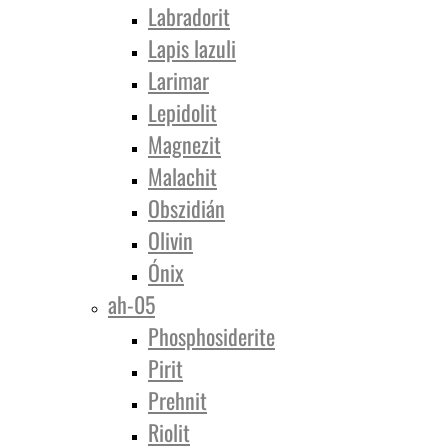
Labradorit
Lapis lazuli
Larimar
Lepidolit
Magnezit
Malachit
Obszidián
Olivin
Ónix
ah-05
Phosphosiderite
Pirit
Prehnit
Riolit