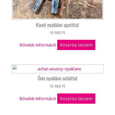
Kianit nyaklánc apatittal
16 900
Ft
Kosárba teszem
Bővebb információ
Ónix nyaklánc acháttal
16 900
Ft
Kosárba teszem
Bővebb információ