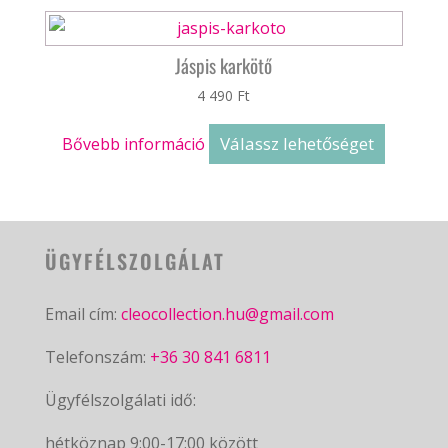
Jáspis karkötő
4 490
Ft
Válassz lehetőséget
Bővebb információ
ÜGYFÉLSZOLGÁLAT
Email cím:
cleocollection.hu@gmail.com
Telefonszám:
+36 30 841 6811
Ügyfélszolgálati idő:
hétköznap 9:00-17:00 között