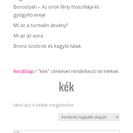
Borostyán – Az örök fény fosszíliája és
gyógyító ereje
Mi az a turmalin ásvány?
Mi az az aura
Bronz szobrok és kagyló tálak
Kezdőlap
/ “kék” címkével rendelkező termékek
kék
Sorted
Mind a(z) 6 találat megjelenítve
by
latest