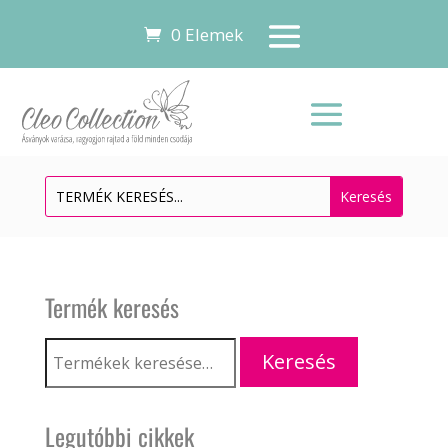
0 Elemek
Termék keresés
Keresés
Keresés
a
következőre:
Legutóbbi cikkek