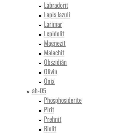
Labradorit
Lapis lazuli
Larimar
Lepidolit
Magnezit
Malachit
Obszidián
Olivin
Ónix
ah-05
Phosphosiderite
Pirit
Prehnit
Riolit