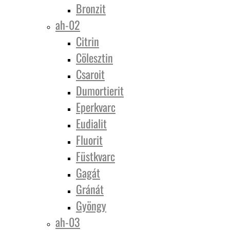
Bronzit
ah-02
Citrin
Cölesztin
Csaroit
Dumortierit
Eperkvarc
Eudialit
Fluorit
Füstkvarc
Gagát
Gránát
Gyöngy
ah-03