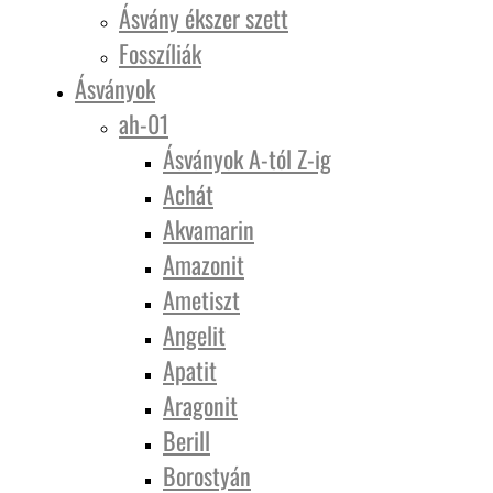
Ásvány ékszer szett
Fosszíliák
Ásványok
ah-01
Ásványok A-tól Z-ig
Achát
Akvamarin
Amazonit
Ametiszt
Angelit
Apatit
Aragonit
Berill
Borostyán