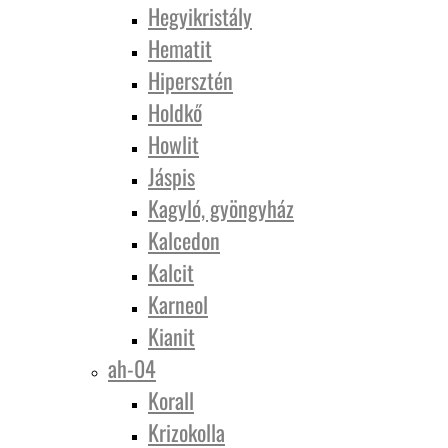
Hegyikristály
Hematit
Hipersztén
Holdkő
Howlit
Jáspis
Kagyló, gyöngyház
Kalcedon
Kalcit
Karneol
Kianit
ah-04
Korall
Krizokolla