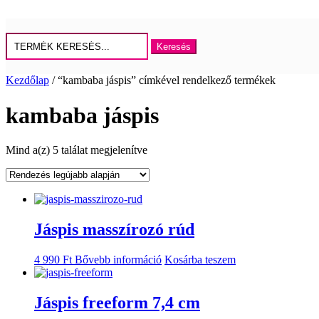
Keresés
erre:
Kezdőlap
/ “kambaba jáspis” címkével rendelkező termékek
kambaba jáspis
Sorted
Mind a(z) 5 találat megjelenítve
by
latest
Jáspis masszírozó rúd
4 990
Ft
Bővebb információ
Kosárba teszem
Jáspis freeform 7,4 cm