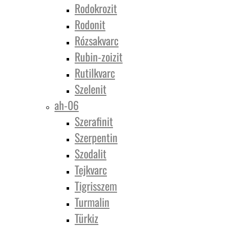
Rodokrozit
Rodonit
Rózsakvarc
Rubin-zoizit
Rutilkvarc
Szelenit
ah-06
Szerafinit
Szerpentin
Szodalit
Tejkvarc
Tigrisszem
Turmalin
Türkiz