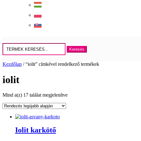
Keresés
erre:
Kezdőlap
/ “iolit” címkével rendelkező termékek
iolit
Sorted
Mind a(z) 17 találat megjelenítve
by
latest
Iolit karkötő