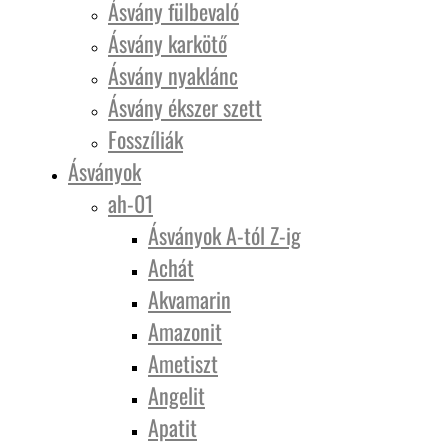
Ásvány fülbevaló
Ásvány karkötő
Ásvány nyaklánc
Ásvány ékszer szett
Fosszíliák
Ásványok
ah-01
Ásványok A-tól Z-ig
Achát
Akvamarin
Amazonit
Ametiszt
Angelit
Apatit