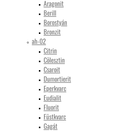
Aragonit
Berill
Borostyán
Bronzit
ah-02
Citrin
Cölesztin
Csaroit
Dumortierit
Eperkvarc
Eudialit
Fluorit
Füstkvarc
Gagát