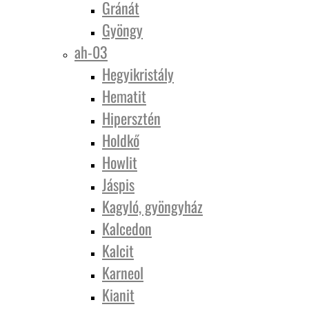
Gránát
Gyöngy
ah-03
Hegyikristály
Hematit
Hipersztén
Holdkő
Howlit
Jáspis
Kagyló, gyöngyház
Kalcedon
Kalcit
Karneol
Kianit