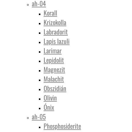
ah-04
Korall
Krizokolla
Labradorit
Lapis lazuli
Larimar
Lepidolit
Magnezit
Malachit
Obszidián
Olivin
Ónix
ah-05
Phosphosiderite