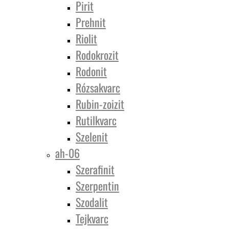
Pirit
Prehnit
Riolit
Rodokrozit
Rodonit
Rózsakvarc
Rubin-zoizit
Rutilkvarc
Szelenit
ah-06
Szerafinit
Szerpentin
Szodalit
Tejkvarc