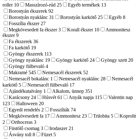
roller
10
Masszírozó-rúd
25
Egyéb termékek
13
Borostyán ékszerek
92
Borostyán nyaklánc
31
Borostyán karkötő
25
Egyéb
8
Fosszília ékszer
27
Megkövesedett fa ékszer
3
Korall ékszer
10
Ammonitesz
ékszer
9
Fa ékszerek
36
Fa karkötő
19
Gyöngy ékszerek
113
Gyöngy nyaklánc
19
Gyöngy karkötő
24
Gyöngy szett
20
Gyöngy fülbevaló
4
Makramé
545
Nemesacél ékszerek
52
Nemesacél bokalánc
1
Nemesacél nyaklánc
28
Nemesacél
karkötő
5
Nemesacél fülbevaló
17
Ajándékutalvány
1
Alkalom, ünnep
351
Karácsony
24
Húsvét
61
Anyák napja
115
Valentin nap
123
Halloween
20
Egyedi rendelés
2
Fosszíliák
74
Megkövesedett fa
17
Ammonitesz
23
Trilobita
5
Koprolit
2
Orthoceras
3
Füstölő csomag
3
Irodaszer
21
Ásvány toll
8
Füzet
5