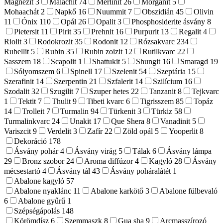
Magnezit
3
Malachit
74
Merlinit
26
Morganit
5
Mohaachát
2
Napkő
16
Nuummit
7
Obszidián
45
Olivin
11
Ónix
110
Opál
26
Opalit
3
Phosphosiderite ásvány
8
Pietersit
11
Pirit
35
Prehnit
16
Purpurit
13
Regalit
4
Riolit
3
Rodokrozit
35
Rodonit
12
Rózsakvarc
234
Rubellit
5
Rubin
35
Rubin zoizit
12
Rutilkvarc
22
Sasszem
18
Scapolit
1
Shattukit
5
Shungit
16
Smaragd
19
Sólyomszem
6
Spinell
17
Szelenit
54
Szeptária
15
Szerafinit
14
Szerpentin
21
Szfalerit
14
Szilícium
16
Szodalit
32
Szugilit
7
Szuper hetes
22
Tanzanit
8
Tejkvarc
1
Tektit
7
Thulit
9
Tibeti kvarc
6
Tigrisszem
85
Topáz
14
Trolleit
7
Turmalin
94
Türkenit
3
Türkiz
58
Turmalinkvarc
24
Unakit
17
Que Shera
8
Vanadinit
5
Variszcit
9
Verdelit
3
Zafír
22
Zöld opál
5
Yooperlit
8
Dekoráció
178
Ásvány pohár
4
Ásvány virág
5
Tálak
6
Ásvány lámpa
29
Bronz szobor
24
Aroma diffúzor
4
Kagyló
28
Ásvány
mécsestartó
4
Ásvány tál
43
Ásvány poháralátét
1
Abalone kagyló
57
Abalone nyaklánc
11
Abalone karkötő
3
Abalone fülbevaló
6
Abalone gyűrű
1
Szépségápolás
148
Körömdísz
6
Szemmaszk
8
Gua sha
9
Arcmasszírozó