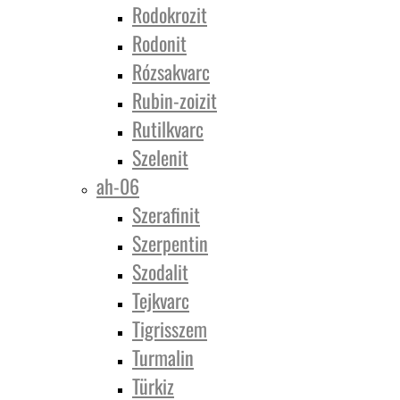
Rodokrozit
Rodonit
Rózsakvarc
Rubin-zoizit
Rutilkvarc
Szelenit
ah-06
Szerafinit
Szerpentin
Szodalit
Tejkvarc
Tigrisszem
Turmalin
Türkiz