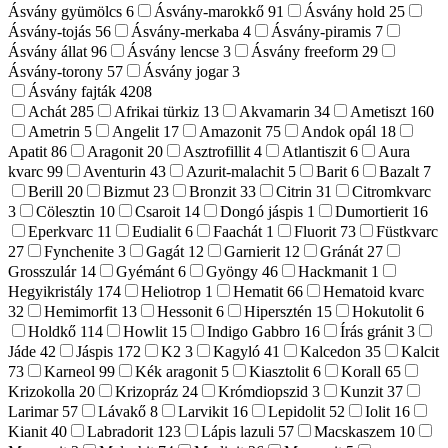
Ásvány gyümölcs
6
Ásvány-marokkő
91
Ásvány hold
25
Ásvány-tojás
56
Ásvány-merkaba
4
Ásvány-piramis
7
Ásvány állat
96
Ásvány lencse
3
Ásvány freeform
29
Ásvány-torony
57
Ásvány jogar
3
Ásvány fajták
4208
Achát
285
Afrikai türkiz
13
Akvamarin
34
Ametiszt
160
Ametrin
5
Angelit
17
Amazonit
75
Andok opál
18
Apatit
86
Aragonit
20
Asztrofillit
4
Atlantiszit
6
Aura
kvarc
99
Aventurin
43
Azurit-malachit
5
Barit
6
Bazalt
7
Berill
20
Bizmut
23
Bronzit
33
Citrin
31
Citromkvarc
3
Cölesztin
10
Csaroit
14
Dongó jáspis
1
Dumortierit
16
Eperkvarc
11
Eudialit
6
Faachát
1
Fluorit
73
Füstkvarc
27
Fynchenite
3
Gagát
12
Garnierit
12
Gránát
27
Grosszulár
14
Gyémánt
6
Gyöngy
46
Hackmanit
1
Hegyikristály
174
Heliotrop
1
Hematit
66
Hematoid kvarc
32
Hemimorfit
13
Hessonit
6
Hipersztén
15
Hokutolit
6
Holdkő
114
Howlit
15
Indigo Gabbro
16
Írás gránit
3
Jáde
42
Jáspis
172
K2
3
Kagyló
41
Kalcedon
35
Kalcit
73
Karneol
99
Kék aragonit
5
Kiasztolit
6
Korall
65
Krizokolla
20
Krizopráz
24
Krómdiopszid
3
Kunzit
37
Larimar
57
Lávakő
8
Larvikit
16
Lepidolit
52
Iolit
16
Kianit
40
Labradorit
123
Lápis lazuli
57
Macskaszem
10