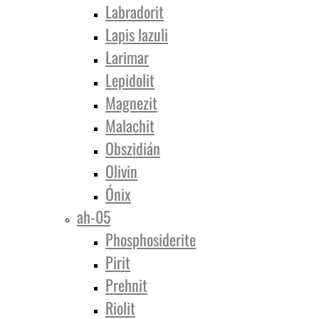
Labradorit
Lapis lazuli
Larimar
Lepidolit
Magnezit
Malachit
Obszidián
Olivin
Ónix
ah-05
Phosphosiderite
Pirit
Prehnit
Riolit