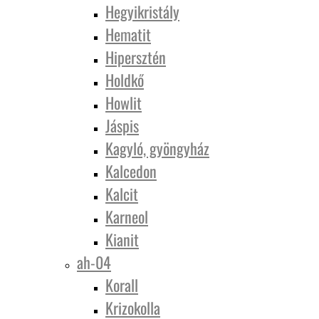
Hegyikristály
Hematit
Hipersztén
Holdkő
Howlit
Jáspis
Kagyló, gyöngyház
Kalcedon
Kalcit
Karneol
Kianit
ah-04
Korall
Krizokolla