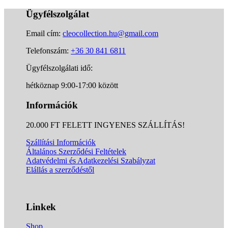
kategóriák
Ügyfélszolgálat
Email cím:
cleocollection.hu@gmail.com
Telefonszám:
+36 30 841 6811
Ügyfélszolgálati idő:
hétköznap 9:00-17:00 között
Információk
20.000 FT FELETT INGYENES SZÁLLÍTÁS!
Szállítási Információk
Általános Szerződési Feltételek
Adatvédelmi és Adatkezelési Szabályzat
Elállás a szerződéstől
Linkek
Shop