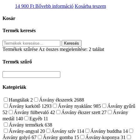
14 900
Ft
Bővebb információ
Kosárba teszem
Kosár
Termék keresés
Keresés
Keresés
a
Termékek szűrése
Az összes megjelenítése: 2 találat
következőre:
Termék szűrő
Kategóriák
Hangtálak
2
Ásvány ékszerek
2688
Ásvány karkötő
1293
Ásvány nyaklánc
985
Ásvány gyűrű
52
Ásvány fülbevaló
42
Ásvány ékszer szett
27
Ásvány
medál
140
Egyéb
11
Ásvány termékek
638
Ásvány-angyal
20
Ásvány szív
114
Ásvány buddha
14
Ásvány golyó
67
Ásvány gomba
15
Ásvány-koponya
31