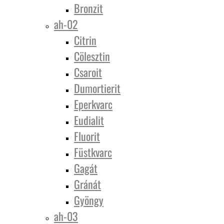
Bronzit
ah-02
Citrin
Cölesztin
Csaroit
Dumortierit
Eperkvarc
Eudialit
Fluorit
Füstkvarc
Gagát
Gránát
Gyöngy
ah-03