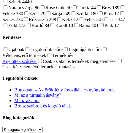
Színek
4440
Narancssárga
86
Rose Gold
50
Türkiz
44
Bézs
189
Fekete
330
Ezüst
79
Sárga
249
Szürke
180
Piros
17
Színes
734
Rózsaszín
298
Kék
612
Fehér
241
Lila
347
Zöld
472
Bordó
84
Korall
10
Barna
401
Pink
17
Rendezés
Újabbak
Legolcsóbb előre
Legdrágább előre
Véletlenszerű termékek
Terméknév
Kijelöltek szűrése
Csak az akciós termékek megjelenítése
Csak készleten lévő termékek mutatása
Legutóbbi cikkek
Borostyán – Az örök fény fosszíliája és gyógyító ereje
Mi az a turmalin ásvány?
Mi az az aura
Bronz szobrok és kagyló tálak
Blog kategóriák
Blog