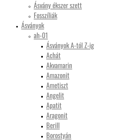
Ásvány ékszer szett
Fosszíliák
Ásványok
ah-01
Ásványok A-tól Z-ig
Achát
Akvamarin
Amazonit
Ametiszt
Angelit
Apatit
Aragonit
Berill
Borostyán