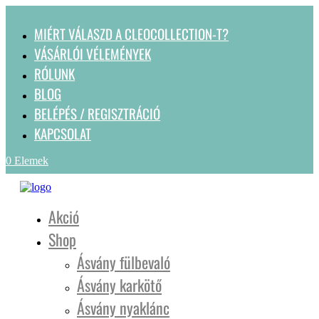
MIÉRT VÁLASZD A CLEOCOLLECTION-T?
VÁSÁRLÓI VÉLEMÉNYEK
RÓLUNK
BLOG
BELÉPÉS / REGISZTRÁCIÓ
KAPCSOLAT
0 Elemek
Akció
Shop
Ásvány fülbevaló
Ásvány karkötő
Ásvány nyaklánc