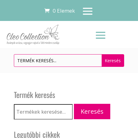
0 Elemek
Termék keresés
Keresés
Keresés
a
következőre:
Legutóbbi cikkek