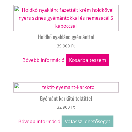
Holdkő nyaklánc gyémánttal
39 900
Ft
Kosárba teszem
Bővebb információ
Gyémánt karkötő tektittel
32 900
Ft
Válassz lehetőséget
Bővebb információ