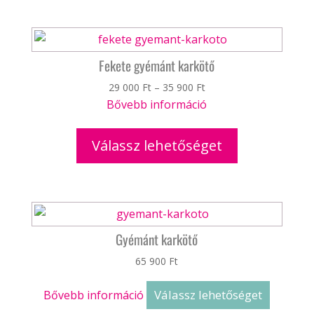
Fekete gyémánt karkötő
Ártartomány:
29 000
Ft
–
35 900
Ft
29
Bővebb információ
000 Ft
Ennek
-
a
Válassz lehetőséget
35
terméknek
900 Ft
több
variációja
van.
A
Gyémánt karkötő
változatok
65 900
Ft
a
termékoldalon
Válassz lehetőséget
Bővebb információ
választhatók