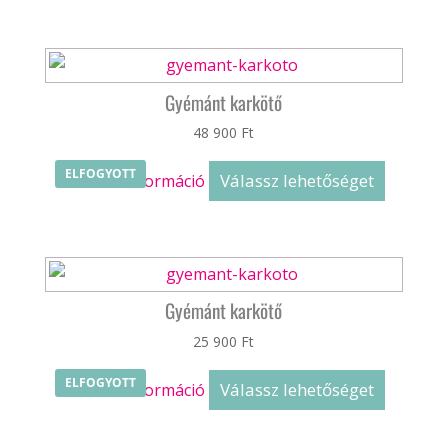
ki
Gyémánt karkötő
48 900
Ft
ELFOGYOTT
Válassz lehetőséget
Bővebb információ
Gyémánt karkötő
25 900
Ft
ELFOGYOTT
Válassz lehetőséget
Bővebb információ