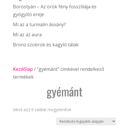
Borostyán – Az örök fény fosszíliája és
gyógyító ereje
Mi az a turmalin ásvány?
Mi az az aura
Bronz szobrok és kagyló tálak
Kezdőlap
/ “gyémánt” címkével rendelkező
termékek
gyémánt
Sorted
Mind a(z) 6 találat megjelenítve
by
latest