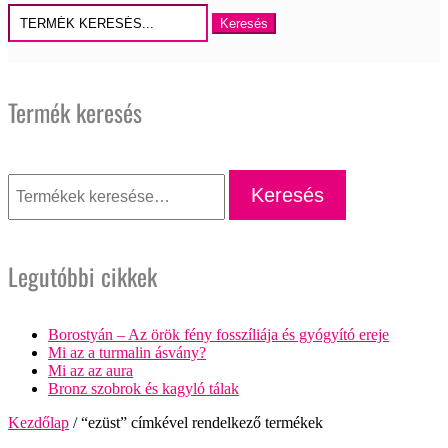
Keresés
erre:
Termék keresés
Keresés
a
Keresés
következőre:
Legutóbbi cikkek
Borostyán – Az örök fény fosszíliája és gyógyító ereje
Mi az a turmalin ásvány?
Mi az az aura
Bronz szobrok és kagyló tálak
Kezdőlap
/ “ezüst” címkével rendelkező termékek