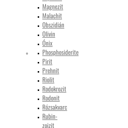
Magnezit
Malachit
Obszidián
Olivin
Ónix
Phosphosiderite
Pirit
Prehnit
Riolit
Rodokrozit
Rodonit
Rózsakvarc
Rubin-
zoizit