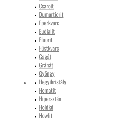
Csaroit
Dumortierit
Eperkvarc
Eudialit
Fluorit
Füstkvarc
Gagát
Gránát
Gyöngy
Hegyikristály
Hematit
Hipersztén
Holdkő
Howlit