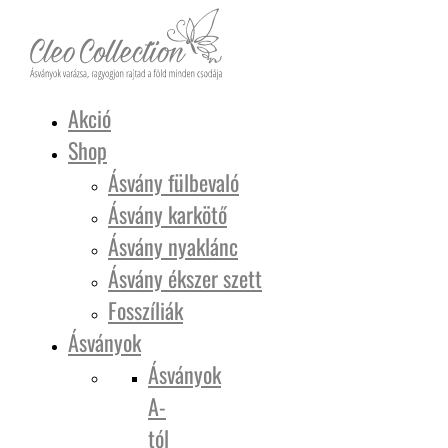
Akció
Shop
Ásvány fülbevaló
Ásvány karkötő
Ásvány nyaklánc
Ásvány ékszer szett
Fosszíliák
Ásványok
Ásványok
A-
tól