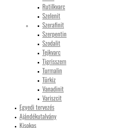
Rutilkvarc
Szelenit
Szerafinit
Szerpentin
Szodalit
Tejkvarc
Tigrisszem
Turmalin
Türkiz
Vanadinit
Variszcit
Egyedi tervezés
Ajándékutalvány
Kisokos