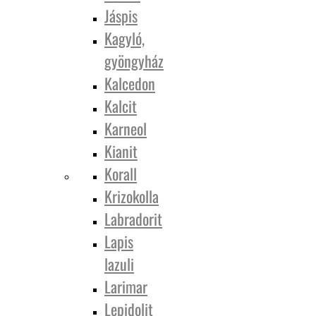
Jáspis
Kagyló,
gyöngyház
Kalcedon
Kalcit
Karneol
Kianit
Korall
Krizokolla
Labradorit
Lapis
lazuli
Larimar
Lepidolit