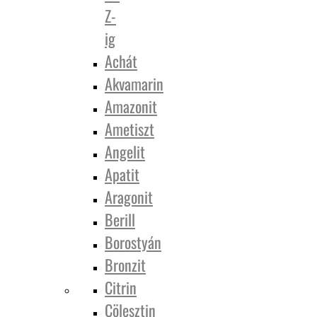
Z-
ig
Achát
Akvamarin
Amazonit
Ametiszt
Angelit
Apatit
Aragonit
Berill
Borostyán
Bronzit
Citrin
Cölesztin