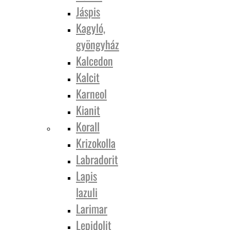
Jáspis
Kagyló,
gyöngyház
Kalcedon
Kalcit
Karneol
Kianit
Korall
Krizokolla
Labradorit
Lapis
lazuli
Larimar
Lepidolit