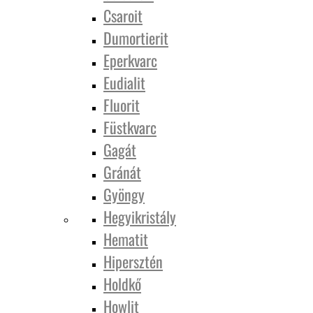
Csaroit
Dumortierit
Eperkvarc
Eudialit
Fluorit
Füstkvarc
Gagát
Gránát
Gyöngy
Hegyikristály
Hematit
Hipersztén
Holdkő
Howlit