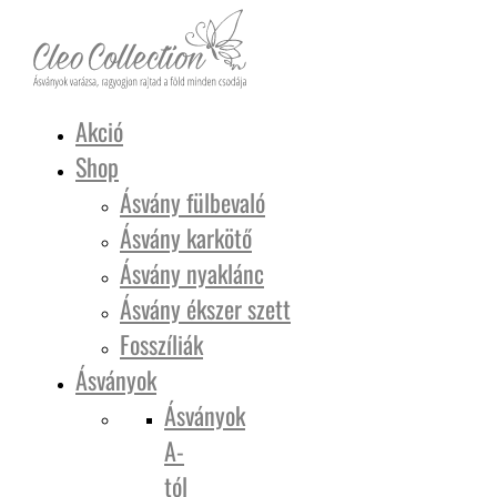
Akció
Shop
Ásvány fülbevaló
Ásvány karkötő
Ásvány nyaklánc
Ásvány ékszer szett
Fosszíliák
Ásványok
Ásványok
A-
tól