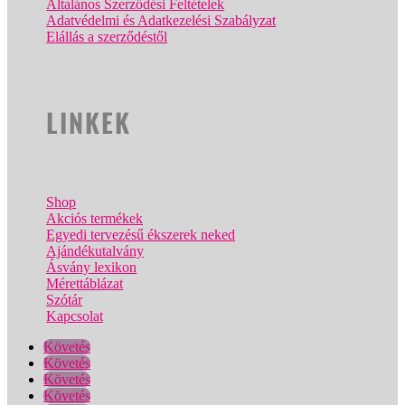
Általános Szerződési Feltételek
Adatvédelmi és Adatkezelési Szabályzat
Elállás a szerződéstől
LINKEK
Shop
Akciós termékek
Egyedi tervezésű ékszerek neked
Ajándékutalvány
Ásvány lexikon
Mérettáblázat
Szótár
Kapcsolat
Követés
Követés
Követés
Követés