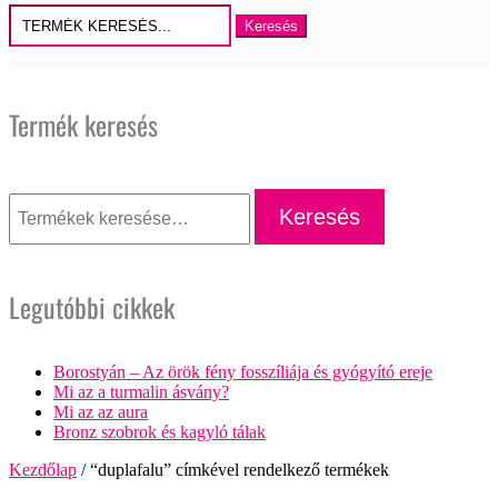
Keresés
erre:
Termék keresés
Keresés
a
Keresés
következőre:
Legutóbbi cikkek
Borostyán – Az örök fény fosszíliája és gyógyító ereje
Mi az a turmalin ásvány?
Mi az az aura
Bronz szobrok és kagyló tálak
Kezdőlap
/ “duplafalu” címkével rendelkező termékek