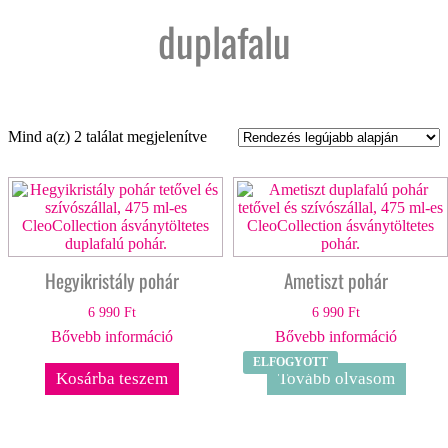
duplafalu
Sorted
Mind a(z) 2 találat megjelenítve
by
latest
Hegyikristály pohár
Ametiszt pohár
6 990
Ft
6 990
Ft
Bővebb információ
Bővebb információ
ELFOGYOTT
Kosárba teszem
Tovább olvasom