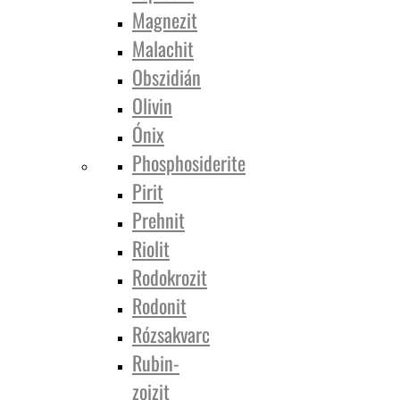
Magnezit
Malachit
Obszidián
Olivin
Ónix
Phosphosiderite
Pirit
Prehnit
Riolit
Rodokrozit
Rodonit
Rózsakvarc
Rubin-
zoizit