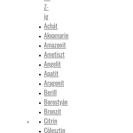
Z-
ig
Achát
Akvamarin
Amazonit
Ametiszt
Angelit
Apatit
Aragonit
Berill
Borostyán
Bronzit
Citrin
Cölesztin