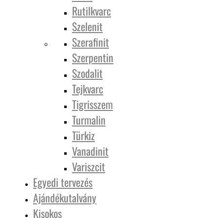
Rutilkvarc
Szelenit
Szerafinit
Szerpentin
Szodalit
Tejkvarc
Tigrisszem
Turmalin
Türkiz
Vanadinit
Variszcit
Egyedi tervezés
Ajándékutalvány
Kisokos