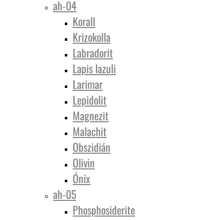
ah-04
Korall
Krizokolla
Labradorit
Lapis lazuli
Larimar
Lepidolit
Magnezit
Malachit
Obszidián
Olivin
Ónix
ah-05
Phosphosiderite