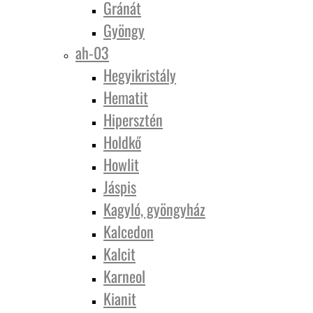
Gránát
Gyöngy
ah-03
Hegyikristály
Hematit
Hipersztén
Holdkő
Howlit
Jáspis
Kagyló, gyöngyház
Kalcedon
Kalcit
Karneol
Kianit