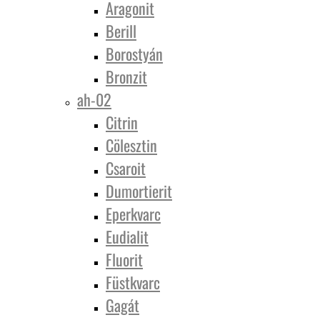
Aragonit
Berill
Borostyán
Bronzit
ah-02
Citrin
Cölesztin
Csaroit
Dumortierit
Eperkvarc
Eudialit
Fluorit
Füstkvarc
Gagát