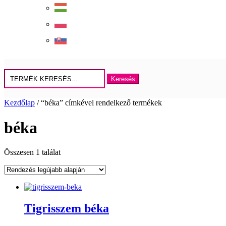
Keresés
erre:
Kezdőlap
/ “béka” címkével rendelkező termékek
béka
Összesen 1 találat
Tigrisszem béka