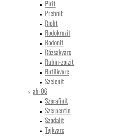
Pirit
Prehnit
Riolit
Rodokrozit
Rodonit
Rózsakvarc
Rubin-zoizit
Rutilkvarc
Szelenit
ah-06
Szerafinit
Szerpentin
Szodalit
Tejkvarc