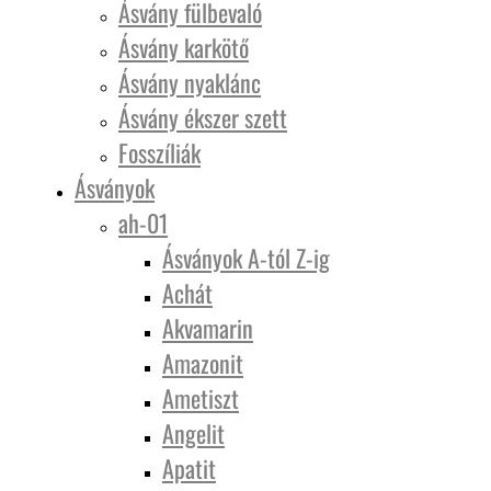
Ásvány fülbevaló
Ásvány karkötő
Ásvány nyaklánc
Ásvány ékszer szett
Fosszíliák
Ásványok
ah-01
Ásványok A-tól Z-ig
Achát
Akvamarin
Amazonit
Ametiszt
Angelit
Apatit