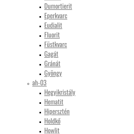
Dumortierit
Eperkvarc
Eudialit
Fluorit
Füstkvarc
Gagát
Gránát
Gyöngy
ah-03
Hegyikristály
Hematit
Hipersztén
Holdkő
Howlit