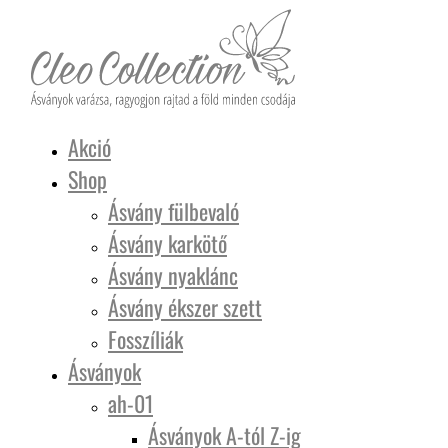
Akció
Shop
Ásvány fülbevaló
Ásvány karkötő
Ásvány nyaklánc
Ásvány ékszer szett
Fosszíliák
Ásványok
ah-01
Ásványok A-tól Z-ig