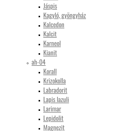
Jáspis
Kagyló, gyöngyház
Kalcedon
Kalcit
Karneol
Kianit
ah-04
Korall
Krizokolla
Labradorit
Lapis lazuli
Larimar
Lepidolit
Magnezit