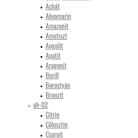
Achát
Akvamarin
Amazonit
Ametiszt
Angelit
Apatit
Aragonit
Berill
Borostyán
Bronzit
ah-02
Citrin
Cölesztin
Csaroit