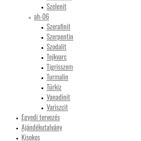
Szelenit
ah-06
Szerafinit
Szerpentin
Szodalit
Tejkvarc
Tigrisszem
Turmalin
Türkiz
Vanadinit
Variszcit
Egyedi tervezés
Ajándékutalvány
Kisokos