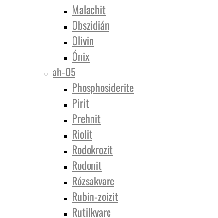
Malachit
Obszidián
Olivin
Ónix
ah-05
Phosphosiderite
Pirit
Prehnit
Riolit
Rodokrozit
Rodonit
Rózsakvarc
Rubin-zoizit
Rutilkvarc