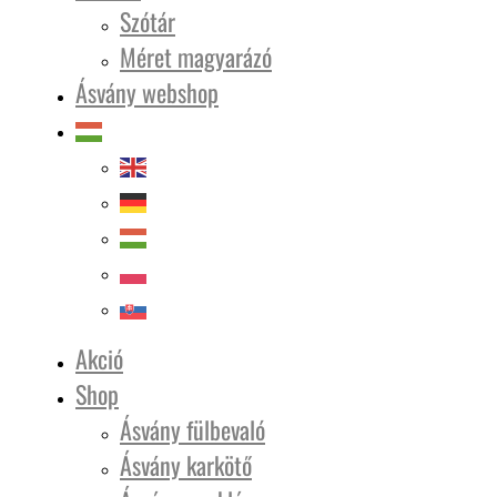
Szótár
Méret magyarázó
Ásvány webshop
Akció
Shop
Ásvány fülbevaló
Ásvány karkötő