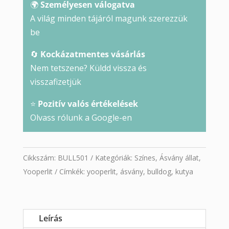
🌍
Személyesen válogatva
A világ minden tájáról magunk szerezzük
be
🔄
Kockázatmentes vásárlás
Nem tetszene? Küldd vissza és
visszafizetjük
⭐
Pozitív valós értékelések
Olvass rólunk a Google-en
Cikkszám:
BULL501
Kategóriák:
Színes
,
Ásvány állat
,
Yooperlit
Címkék:
yooperlit
,
ásvány
,
bulldog
,
kutya
Leírás