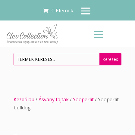
0 Elemek
Kezdőlap
/
Ásvány fajták
/
Yooperlit
/ Yooperlit
bulldog