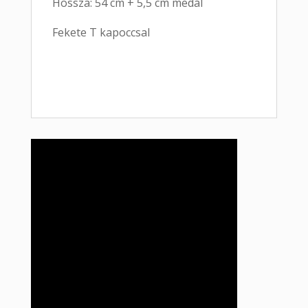
Hossza: 54 cm + 5,5 cm medál
Fekete T kapoccsal