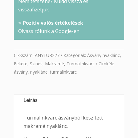
Nem tetszene? Küldd vissza és
visszafizetjük
⭐
Pozitív valós értékelések
Olvass rólunk a Google-en
Cikkszám:
ANYTUR227
Kategóriák:
Ásvány nyaklánc
,
Fekete
,
Színes
,
Makramé
,
Turmalinkvarc
Címkék:
ásvány
,
nyaklánc
,
turmalinkvarc
Leírás
Turmalinkvarc ásványból készített
makramé nyaklánc.