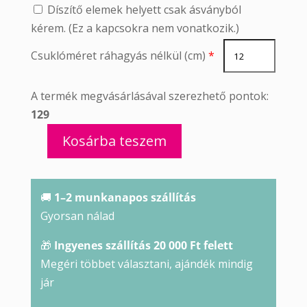
Díszítő elemek helyett csak ásványból
kérem. (Ez a kapcsokra nem vonatkozik.)
Csuklóméret ráhagyás nélkül (cm)
*
A termék megvásárlásával szerezhető pontok:
129
Kosárba teszem
Turmalin
karkötő
mennyiség
🚚
1–2 munkanapos szállítás
Gyorsan nálad
🎁
Ingyenes szállítás 20 000 Ft felett
Megéri többet választani, ajándék mindig
jár