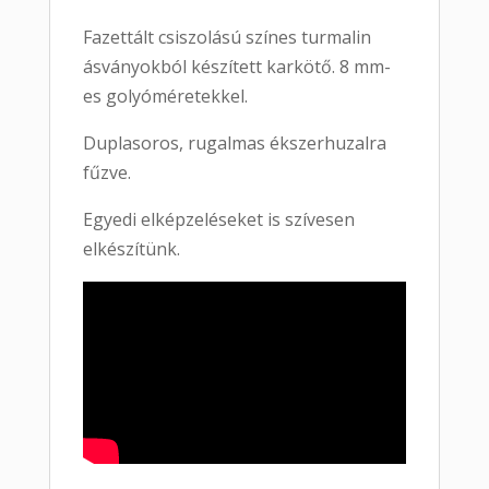
Fazettált csiszolású színes turmalin
ásványokból készített karkötő. 8 mm-
es golyóméretekkel.
Duplasoros, rugalmas ékszerhuzalra
fűzve.
Egyedi elképzeléseket is szívesen
elkészítünk.