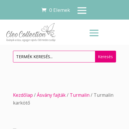
0 Elemek
Kezdőlap
/
Ásvány fajták
/
Turmalin
/ Turmalin
karkötő