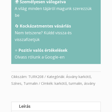
🌍
Személyesen válogatva
A világ minden tájáról magunk szerezzük
be
🔄
Kockázatmentes vásárlás
Nem tetszene? Küldd vissza és
visszafizetjük
⭐
Pozitív valós értékelések
Olvass rólunk a Google-en
Cikkszám:
TURK208
Kategóriák:
Ásvány karkötő
,
Színes
,
Turmalin
Címkék:
karkötő
,
turmalin
,
ásvány
Leírás