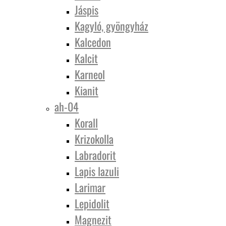
Jáspis
Kagyló, gyöngyház
Kalcedon
Kalcit
Karneol
Kianit
ah-04
Korall
Krizokolla
Labradorit
Lapis lazuli
Larimar
Lepidolit
Magnezit