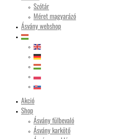
Szótár
Méret magyarázó
Ásvány webshop
Akció
Shop
Ásvány fülbevaló
Ásvány karkötő