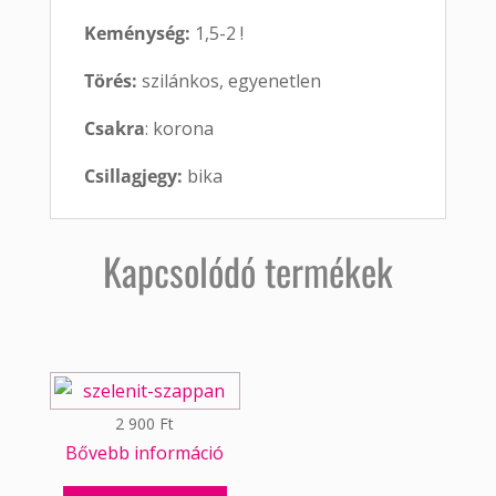
Keménység:
1,5-2 !
Törés:
szilánkos, egyenetlen
Csakra
: korona
Csillagjegy:
bika
Kapcsolódó termékek
2 900
Ft
Bővebb információ