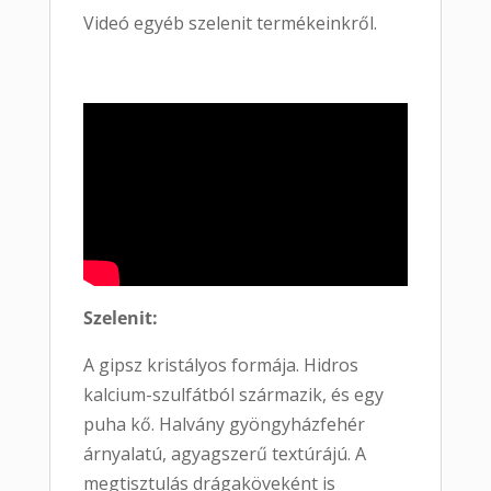
Videó egyéb szelenit termékeinkről.
Szelenit:
A gipsz kristályos formája. Hidros
kalcium-szulfátból származik, és egy
puha kő. Halvány gyöngyházfehér
árnyalatú, agyagszerű textúrájú. A
megtisztulás drágaköveként is