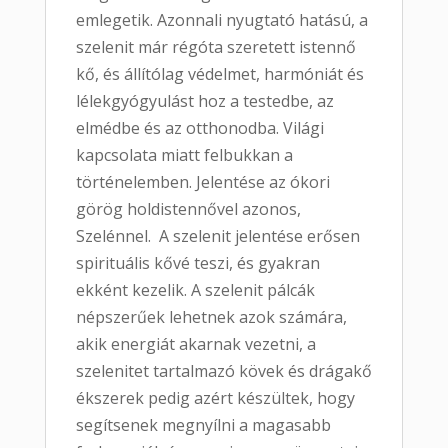
emlegetik. Azonnali nyugtató hatású, a
szelenit már régóta szeretett istennő
kő, és állítólag védelmet, harmóniát és
lélekgyógyulást hoz a testedbe, az
elmédbe és az otthonodba. Világi
kapcsolata miatt felbukkan a
történelemben. Jelentése az ókori
görög holdistennővel azonos,
Szelénnel. A szelenit jelentése erősen
spirituális kővé teszi, és gyakran
ekként kezelik. A szelenit pálcák
népszerűek lehetnek azok számára,
akik energiát akarnak vezetni, a
szelenitet tartalmazó kövek és drágakő
ékszerek pedig azért készültek, hogy
segítsenek megnyílni a magasabb