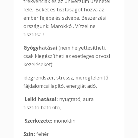
frekvenciák és az univerzum üzenetei
felé. Békét és tisztaságot hozva az
ember fejébe és szívébe. Beszerzési
országunk: Marokkó . Vízzel ne
tisztítsa !
Gyógyhatásai
(nem helyettesítheti,
csak kiegészítheti az esetleges orvosi
kezeléseket):
idegrendszer, stressz, méregtelenítő,
fájdalomcsillapító, energiát adó,
Lelki hatásai:
nyugtató, aura
tisztító,bátorító,
Szerkezete:
monoklin
Szín:
fehér