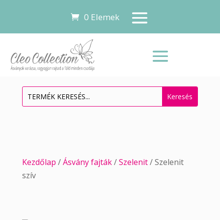
0 Elemek
Kezdőlap
/
Ásvány fajták
/
Szelenit
/ Szelenit
szív