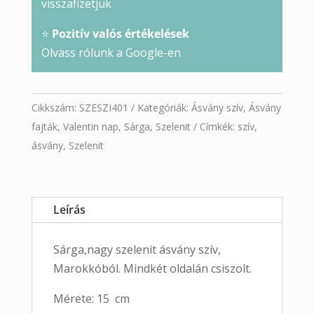
visszafizetjük
⭐
Pozitív valós értékelések
Olvass rólunk a Google-en
Cikkszám:
SZESZI401
Kategóriák:
Ásvány szív
,
Ásvány
fajták
,
Valentin nap
,
Sárga
,
Szelenit
Címkék:
szív
,
ásvány
,
Szelenit
Leírás
Sárga,nagy szelenit ásvány szív,
Marokkóból. Mindkét oldalán csiszolt.
Mérete: 15 cm