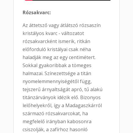
Rózsakvarc:
Az áttetsző vagy átlátszó rózsaszín
kristályos kvarc - változatot
rózsakvarcként ismerik, ritkán
előforduló kristályai csak néha
haladják meg az egy centimétert.
Sokkal gyakoribbak a tömeges
halmazai. Színezettsége a titán
nyomelemmennyiségétől függ,
tejszerű árnyaltságát apró, tű alakú
titánzárványok idézik elő. Bizonyos
lelőhelyekről, így a Madagaszkárról
származó rózsakvarcokat, ha
megfelelő irányban kabosonra
csiszolják, a zafírhoz hasonló