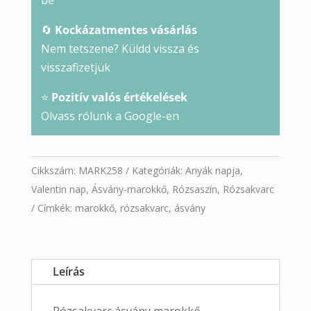
be
🔄
Kockázatmentes vásárlás
Nem tetszene? Küldd vissza és
visszafizetjük
⭐
Pozitív valós értékelések
Olvass rólunk a Google-en
Cikkszám:
MARK258
Kategóriák:
Anyák napja
,
Valentin nap
,
Ásvány-marokkő
,
Rózsaszín
,
Rózsakvarc
Címkék:
marokkő
,
rózsakvarc
,
ásvány
Leírás