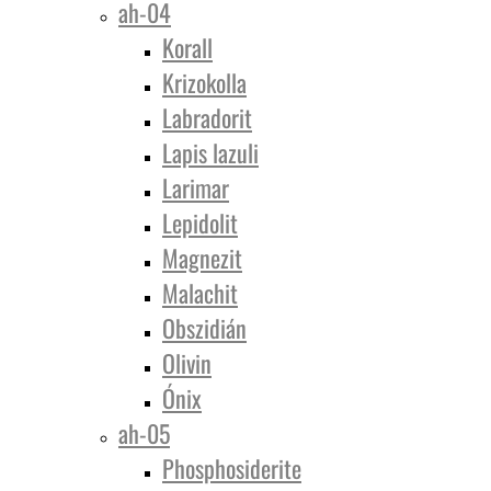
ah-04
Korall
Krizokolla
Labradorit
Lapis lazuli
Larimar
Lepidolit
Magnezit
Malachit
Obszidián
Olivin
Ónix
ah-05
Phosphosiderite