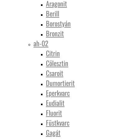
Aragonit
Berill
Borostyán
Bronzit
ah-02
Citrin
Cölesztin
Csaroit
Dumortierit
Eperkvarc
Eudialit
Fluorit
Füstkvarc
Gagát