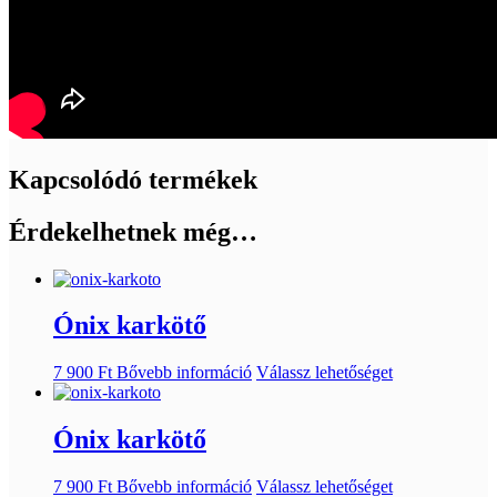
Kapcsolódó termékek
Érdekelhetnek még…
Ónix karkötő
7 900
Ft
Bővebb információ
Válassz lehetőséget
Ónix karkötő
7 900
Ft
Bővebb információ
Válassz lehetőséget