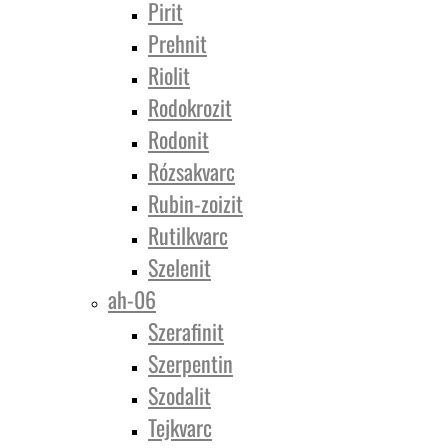
Pirit
Prehnit
Riolit
Rodokrozit
Rodonit
Rózsakvarc
Rubin-zoizit
Rutilkvarc
Szelenit
ah-06
Szerafinit
Szerpentin
Szodalit
Tejkvarc