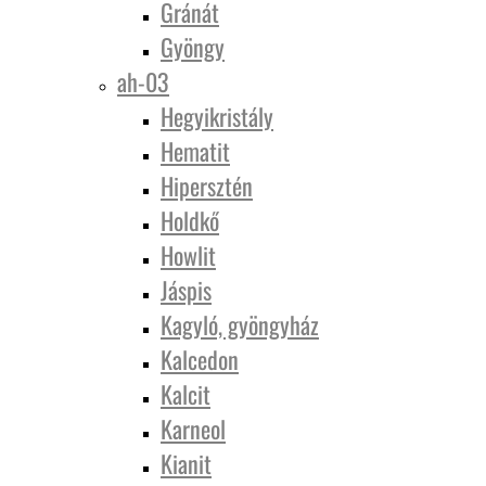
Gránát
Gyöngy
ah-03
Hegyikristály
Hematit
Hipersztén
Holdkő
Howlit
Jáspis
Kagyló, gyöngyház
Kalcedon
Kalcit
Karneol
Kianit