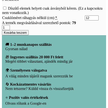
Díszítő elemek helyett csak ásványból kérem. (Ez a kapcsokra
nem vonatkozik.)
Csuklóméret ráhagyás nélkül (cm)
*
A termék megvásárlásával szerezhető pontok:
79
Ónix
karkötő
Kosárba teszem
mennyiség
🚚
1–2 munkanapos szállítás
Gyorsan nálad
🎁
Ingyenes szállítás 20 000 Ft felett
Megéri többet választani, ajándék mindig jár
🌍
Személyesen válogatva
A világ minden tájáról magunk szerezzük be
🔄
Kockázatmentes vásárlás
Nem tetszene? Küldd vissza és visszafizetjük
⭐
Pozitív valós értékelések
Olvass rólunk a Google-en