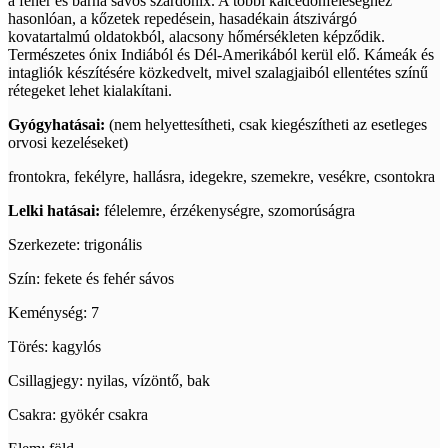
a fehér és barna sávos szárdónix. A többi kalcedonféleséghez
hasonlóan, a kőzetek repedésein, hasadékain átszivárgó
kovatartalmú oldatokból, alacsony hőmérsékleten képződik.
Természetes ónix Indiából és Dél-Amerikából kerül elő. Kámeák és
intagliók készítésére közkedvelt, mivel szalagjaiból ellentétes színű
rétegeket lehet kialakítani.
Gyógyhatásai:
(nem helyettesítheti, csak kiegészítheti az esetleges
orvosi kezeléseket)
frontokra, fekélyre, hallásra, idegekre, szemekre, vesékre, csontokra
Lelki hatásai:
félelemre, érzékenységre, szomorúságra
Szerkezete: trigonális
Szín: fekete és fehér sávos
Keménység: 7
Törés: kagylós
Csillagjegy: nyilas, vízöntő, bak
Csakra: gyökér csakra