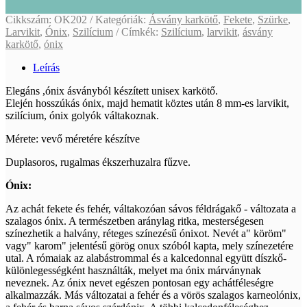
Cikkszám:
OK202
Kategóriák:
Ásvány karkötő
,
Fekete
,
Szürke
,
Larvikit
,
Ónix
,
Szilícium
Címkék:
Szilícium
,
larvikit
,
ásvány
karkötő
,
ónix
Leírás
Elegáns ,ónix ásványból készített unisex karkötő.
Elején hosszúkás ónix, majd hematit köztes után 8 mm-es larvikit,
szilícium, ónix golyók váltakoznak.
Mérete: vevő méretére készítve
Duplasoros, rugalmas ékszerhuzalra fűzve.
Ónix:
Az achát fekete és fehér, váltakozóan sávos féldrágakő - változata a
szalagos ónix. A természetben aránylag ritka, mesterségesen
színezhetik a halvány, réteges színezésű ónixot. Nevét a" köröm"
vagy" karom" jelentésű görög onux szóból kapta, mely színezetére
utal. A rómaiak az alabástrommal és a kalcedonnal együtt díszkő-
különlegességként használták, melyet ma ónix márványnak
neveznek. Az ónix nevet egészen pontosan egy achátféleségre
alkalmazzák. Más változatai a fehér és a vörös szalagos karneolónix,