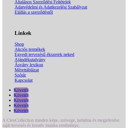
Általános Szerződési Feltételek
Adatvédelmi és Adatkezelési Szabályzat
Elállás a szerződéstől
Linkek
Shop
Akciós termékek
Egyedi tervezésű ékszerek neked
Ajándékutalvány
Ásvány lexikon
Mérettáblázat
Szótár
Kapcsolat
Követés
Követés
Követés
Követés
Követés
A CleoCollection minden képe, szövege, tartalma és megjelenése
saját tervezés és kreatív munka eredménye.