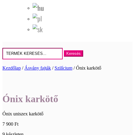
Keresés
erre:
Kezdőlap
/
Ásvány fajták
/
Szilícium
/ Ónix karkötő
Ónix karkötő
Ónix uniszex karkötő
7 900
Ft
9 készleten