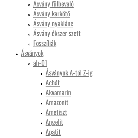
Ásvány fülbevaló
Ásvány karkötő
Ásvány nyaklánc
Ásvány ékszer szett
Fosszíliák
Ásványok
ah-01
Ásványok A-tól Z-ig
Achát
Akvamarin
Amazonit
Ametiszt
Angelit
Apatit