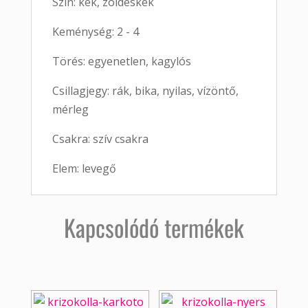
Szín: kék, zöldeskék
Keménység: 2 - 4
Törés: egyenetlen, kagylós
Csillagjegy: rák, bika, nyilas, vízöntő,
mérleg
Csakra: szív csakra
Elem: levegő
Kapcsolódó termékek