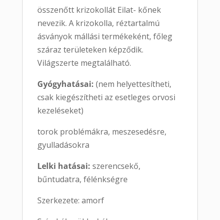
összenőtt krizokollát Eilat- kőnek
nevezik. A krizokolla, réztartalmú
ásványok mállási termékeként, főleg
száraz területeken képződik.
Világszerte megtalálható.
Gyógyhatásai:
(nem helyettesítheti,
csak kiegészítheti az esetleges orvosi
kezeléseket)
torok problémákra, meszesedésre,
gyulladásokra
Lelki hatásai:
szerencsekő,
bűntudatra, félénkségre
Szerkezete: amorf