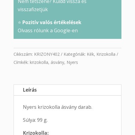
Nem tetszene? Küldd vissza és
visszafizetjük
⭐
Pozitív valós értékelések
Olvass rólunk a Google-en
Cikkszám:
KRIZONY402
Kategóriák:
Kék
,
Krizokolla
Címkék:
krizokolla
,
ásvány
,
Nyers
Leírás
Nyers krizokolla ásvány darab.
Súlya: 99 g.
Krizokolla: