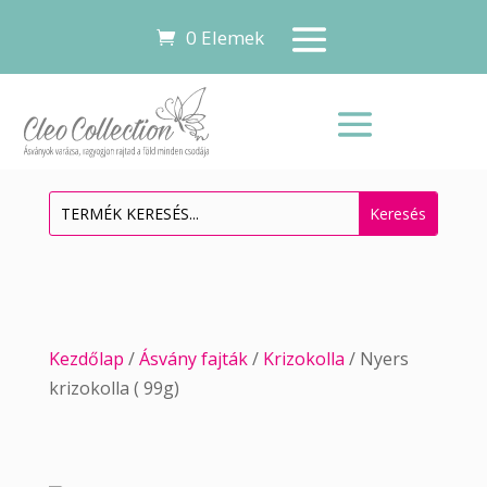
0 Elemek
Kezdőlap
/
Ásvány fajták
/
Krizokolla
/ Nyers
krizokolla ( 99g)