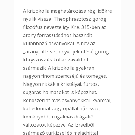
A krizokolla meghatározása régi időkre
nyúlik vissza, Theophrasztosz görög
filozófus nevezte így Kr.e. 315-ben az
arany forrasztásához használt
különböző ásványokat. A név az
,,arany,, illetve ,,enyv,, jelentésű görög
khryszosz és kolla szavakból
származik. A krizokolla gyakran
nagyon finom szemcséjű és tömeges.
Nagyon ritkák a kristályai, fürtös,
sugaras halmazokat is képezhet.
Rendszerint más ásványokkal, kvarccal,
kalcedonnal vagy opállal nő össze,
keményebb, rugalmas drágakő
változatot képezve. Az Izraelből
származó türkizzel és malachittal