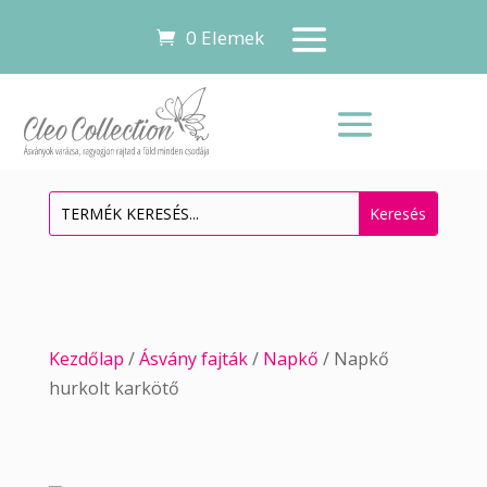
0 Elemek
Kezdőlap
/
Ásvány fajták
/
Napkő
/ Napkő
hurkolt karkötő