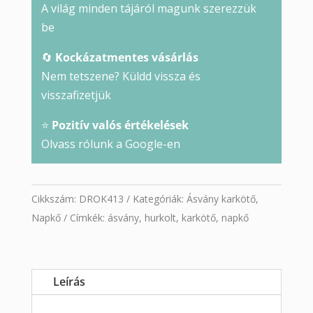
A világ minden tájáról magunk szerezzük
be
🔄
Kockázatmentes vásárlás
Nem tetszene? Küldd vissza és
visszafizetjük
⭐
Pozitív valós értékelések
Olvass rólunk a Google-en
Cikkszám:
DROK413
Kategóriák:
Ásvány karkötő
,
Napkő
Címkék:
ásvány
,
hurkolt
,
karkötő
,
napkő
Leírás