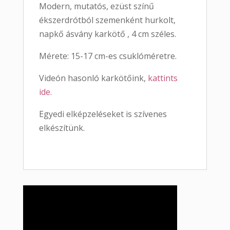
Modern, mutatós, ezüst színű
ékszerdrótból szemenként hurkolt,
napkő ásvány karkötő , 4 cm széles.
Mérete: 15-17 cm-es csuklóméretre.
Videón hasonló karkötőink,
kattints
ide.
Egyedi elképzeléseket is szívenes
elkészítünk.