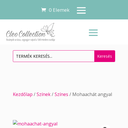
0 Elemek
Kezdőlap
/
Színek
/
Színes
/ Mohaachát angyal