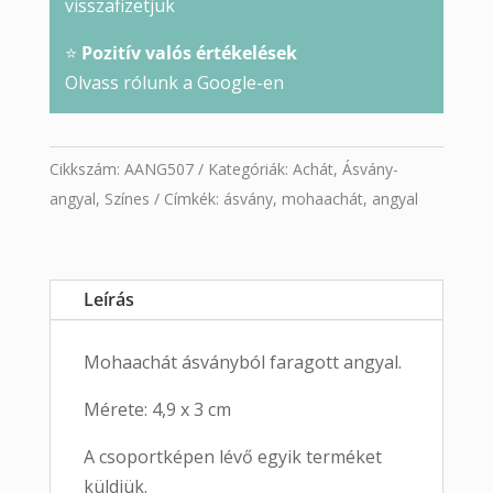
visszafizetjük
⭐
Pozitív valós értékelések
Olvass rólunk a Google-en
Cikkszám:
AANG507
Kategóriák:
Achát
,
Ásvány-
angyal
,
Színes
Címkék:
ásvány
,
mohaachát
,
angyal
Leírás
Mohaachát ásványból faragott angyal.
Mérete: 4,9 x 3 cm
A csoportképen lévő egyik terméket
küldjük.