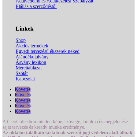
Adatvédelmi és Adatkezelési Szabályzat
Elállás a szerződéstől
Linkek
Shop
Akciós termékek
Egyedi tervezésű ékszerek neked
Ajándékutalvány
Ásvány lexikon
Mérettáblázat
Szótár
Kapcsolat
Követés
Követés
Követés
Követés
Követés
A CleoCollection minden képe, szövege, tartalma és megjelenése
saját tervezés és kreatív munka eredménye.
Az oldalon található tartalmak szerzői jogi védelem alatt állnak