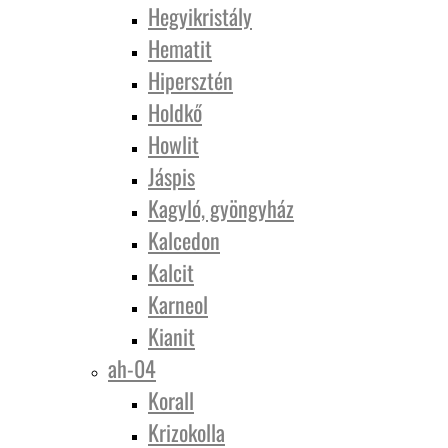
Hegyikristály
Hematit
Hipersztén
Holdkő
Howlit
Jáspis
Kagyló, gyöngyház
Kalcedon
Kalcit
Karneol
Kianit
ah-04
Korall
Krizokolla