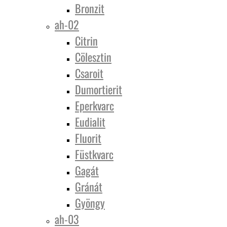
Bronzit
ah-02
Citrin
Cölesztin
Csaroit
Dumortierit
Eperkvarc
Eudialit
Fluorit
Füstkvarc
Gagát
Gránát
Gyöngy
ah-03