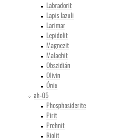
Labradorit
Lapis lazuli
Larimar
Lepidolit
Magnezit
Malachit
Obszidián
Olivin
Ónix
ah-05
Phosphosiderite
Pirit
Prehnit
Riolit