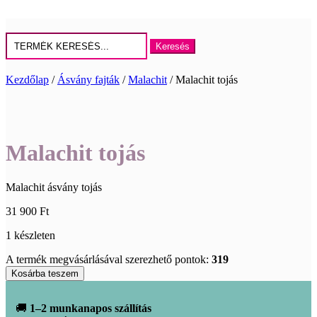
Keresés
erre:
Kezdőlap
/
Ásvány fajták
/
Malachit
/ Malachit tojás
Malachit tojás
Malachit ásvány tojás
31 900
Ft
1 készleten
A termék megvásárlásával szerezhető pontok:
319
Malachit
Kosárba teszem
tojás
mennyiség
🚚
1–2 munkanapos szállítás