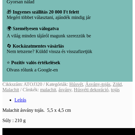
Gyorsan nálad
🎁
Ingyenes szállítás 20 000 Ft felett
Megéri többet választani, ajándék mindig jár
🌍
Személyesen válogatva
A világ minden tájáról magunk szerezzük be
🔄
Kockázatmentes vásárlás
Nem tetszene? Küldd vissza és visszafizetjük
⭐
Pozitív valós értékelések
Olvass rólunk a Google-en
Cikkszám:
ATOJ320
Kategóriák:
Húsvét
,
Ásvány-tojás
,
Zöld
,
Malachit
Címkék:
malachit
,
ásvány
,
Húsvéti dekoráció
,
tojás
Leírás
Malachit ásvány tojás. 5,5 x 4,5 cm
Súly : 210 g