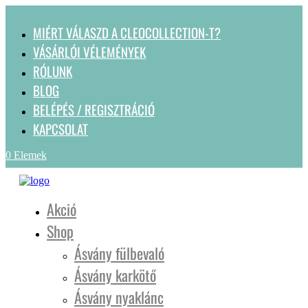
MIÉRT VÁLASZD A CLEOCOLLECTION-T?
VÁSÁRLÓI VÉLEMÉNYEK
RÓLUNK
BLOG
BELÉPÉS / REGISZTRÁCIÓ
KAPCSOLAT
0 Elemek
Akció
Shop
Ásvány fülbevaló
Ásvány karkötő
Ásvány nyaklánc