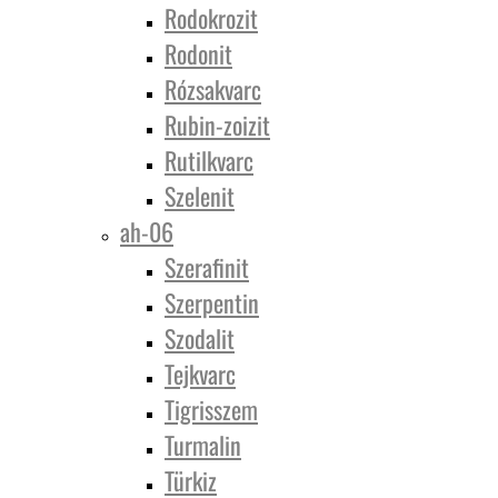
Rodokrozit
Rodonit
Rózsakvarc
Rubin-zoizit
Rutilkvarc
Szelenit
ah-06
Szerafinit
Szerpentin
Szodalit
Tejkvarc
Tigrisszem
Turmalin
Türkiz