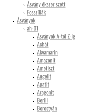
Ásvány ékszer szett
Fosszíliák
Ásványok
ah-01
Ásványok A-tól Z-ig
Achát
Akvamarin
Amazonit
Ametiszt
Angelit
Apatit
Aragonit
Berill
Borostyán