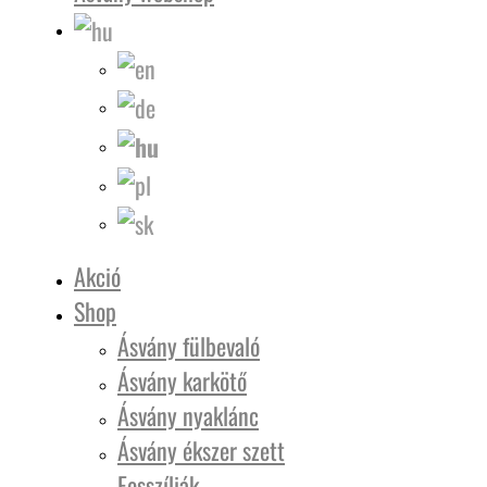
Akció
Shop
Ásvány fülbevaló
Ásvány karkötő
Ásvány nyaklánc
Ásvány ékszer szett
Fosszíliák