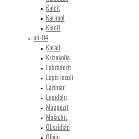
Kalcit
Karneol
Kianit
ah-04
Korall
Krizokolla
Labradorit
Lapis lazuli
Larimar
Lepidolit
Magnezit
Malachit
Obszidián
Olivin