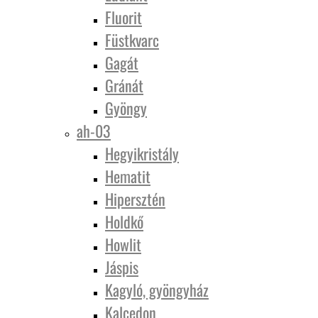
Fluorit
Füstkvarc
Gagát
Gránát
Gyöngy
ah-03
Hegyikristály
Hematit
Hipersztén
Holdkő
Howlit
Jáspis
Kagyló, gyöngyház
Kalcedon