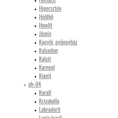
Hipersztén
Holdkő
Howlit
Jáspis
Kagyló, gyöngyház
Kalcedon
Kalcit
Karneol
Kianit
ah-04
Korall
Krizokolla
Labradorit
Lapis lazuli