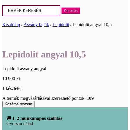
Keresés
erre:
Kezdőlap
/
Ásvány fajták
/
Lepidolit
/ Lepidolit angyal 10,5
Lepidolit angyal 10,5
Lepidolit ásvány angyal
10 900
Ft
1 készleten
A termék megvásárlásával szerezhető pontok:
109
Lepidolit
Kosárba teszem
angyal
10,5
🚚
1–2 munkanapos szállítás
mennyiség
Gyorsan nálad