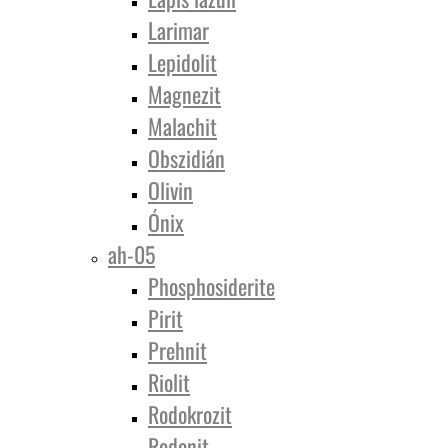
Larimar
Lepidolit
Magnezit
Malachit
Obszidián
Olivin
Ónix
ah-05
Phosphosiderite
Pirit
Prehnit
Riolit
Rodokrozit
Rodonit