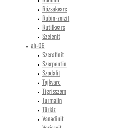
Rózsakvarc
Rubin-zoizit
Rutilkvarc
Szelenit
ah-06
Szerafinit
Szerpentin
Szodalit
Tejkvarc
Tigrisszem
Turmalin
Türkiz
Vanadinit
Variszcit