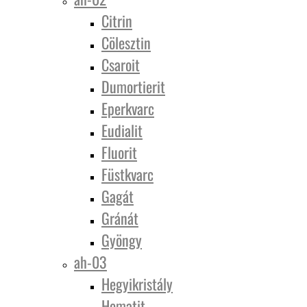
Citrin
Cölesztin
Csaroit
Dumortierit
Eperkvarc
Eudialit
Fluorit
Füstkvarc
Gagát
Gránát
Gyöngy
ah-03
Hegyikristály
Hematit