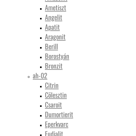
Ametiszt
Angelit
Apatit
Aragonit
Berill
Borostyán
Bronzit
ah-02
Citrin
Cölesztin
Csaroit
Dumortierit
Eperkvarc
Eudialit