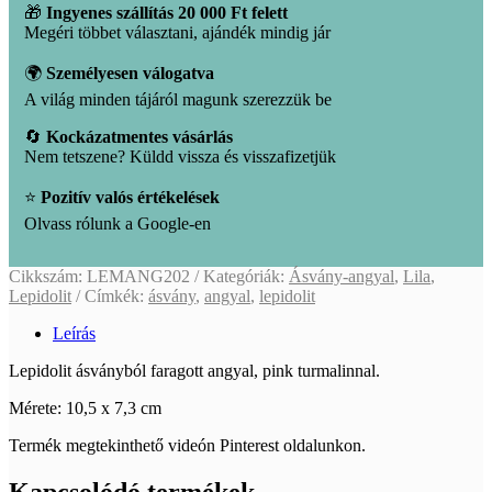
🎁
Ingyenes szállítás 20 000 Ft felett
Megéri többet választani, ajándék mindig jár
🌍
Személyesen válogatva
A világ minden tájáról magunk szerezzük be
🔄
Kockázatmentes vásárlás
Nem tetszene? Küldd vissza és visszafizetjük
⭐
Pozitív valós értékelések
Olvass rólunk a Google-en
Cikkszám:
LEMANG202
Kategóriák:
Ásvány-angyal
,
Lila
,
Lepidolit
Címkék:
ásvány
,
angyal
,
lepidolit
Leírás
Lepidolit ásványból faragott angyal, pink turmalinnal.
Mérete: 10,5 x 7,3 cm
Termék megtekinthető videón Pinterest oldalunkon.
Kapcsolódó termékek