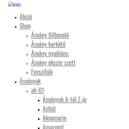
Akció
Shop
Ásvány fülbevaló
Ásvány karkötő
Ásvány nyaklánc
Ásvány ékszer szett
Fosszíliák
Ásványok
ah-01
Ásványok A-tól Z-ig
Achát
Akvamarin
Amazonit