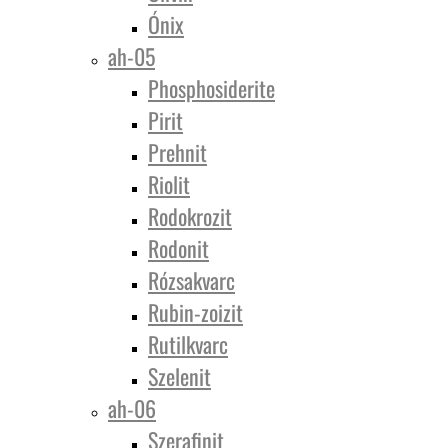
Ónix
ah-05
Phosphosiderite
Pirit
Prehnit
Riolit
Rodokrozit
Rodonit
Rózsakvarc
Rubin-zoizit
Rutilkvarc
Szelenit
ah-06
Szerafinit