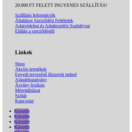
20.000 FT FELETT INGYENES SZÁLLÍTÁS!
Szállítási Információk
Általános Szerződési Feltételek
Adatvédelmi és Adatkezelési Szabályzat
Elállás a szerződéstől
Linkek
Shop
Akciós termékek
Egyedi tervezésű ékszerek neked
Ajándékutalvány
Ásvány lexikon
Mérettáblázat
Szótár
Kapcsolat
Követés
Követés
Követés
Követés