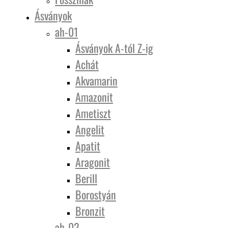
Ásványok
ah-01
Ásványok A-tól Z-ig
Achát
Akvamarin
Amazonit
Ametiszt
Angelit
Apatit
Aragonit
Berill
Borostyán
Bronzit
ah-02