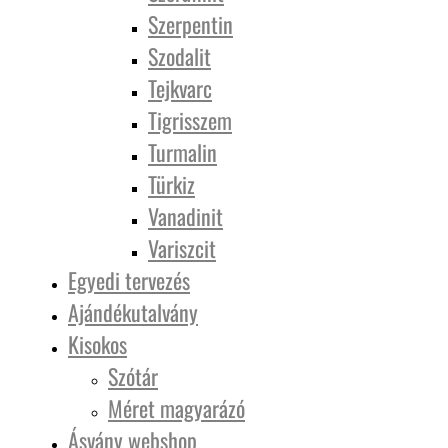
Szerpentin
Szodalit
Tejkvarc
Tigrisszem
Turmalin
Türkiz
Vanadinit
Variszcit
Egyedi tervezés
Ajándékutalvány
Kisokos
Szótár
Méret magyarázó
Ásvány webshop