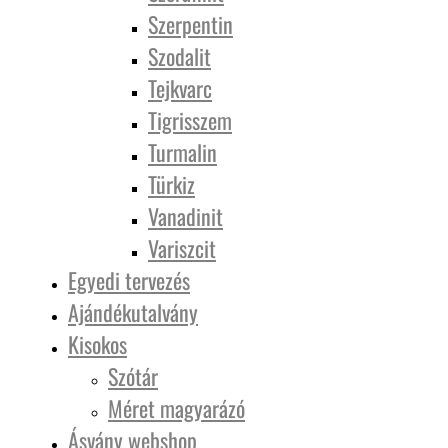
Szerpentin
Szodalit
Tejkvarc
Tigrisszem
Turmalin
Türkiz
Vanadinit
Variszcit
Egyedi tervezés
Ajándékutalvány
Kisokos
Szótár
Méret magyarázó
Ásvány webshop