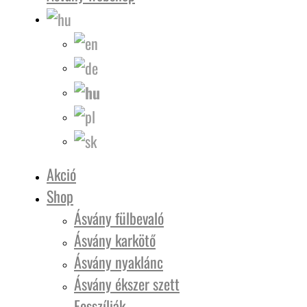
Akció
Shop
Ásvány fülbevaló
Ásvány karkötő
Ásvány nyaklánc
Ásvány ékszer szett
Fosszíliák