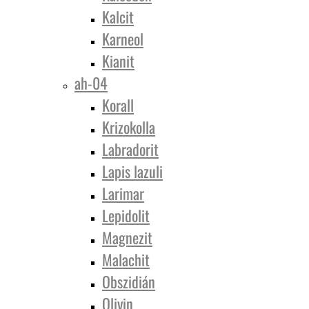
Kalcit
Karneol
Kianit
ah-04
Korall
Krizokolla
Labradorit
Lapis lazuli
Larimar
Lepidolit
Magnezit
Malachit
Obszidián
Olivin