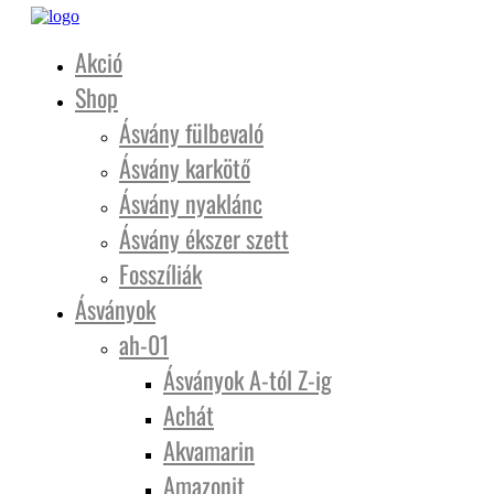
Akció
Shop
Ásvány fülbevaló
Ásvány karkötő
Ásvány nyaklánc
Ásvány ékszer szett
Fosszíliák
Ásványok
ah-01
Ásványok A-tól Z-ig
Achát
Akvamarin
Amazonit