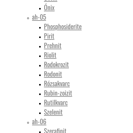
Ónix
ah-05
Phosphosiderite
Pirit
Prehnit
Riolit
Rodokrozit
Rodonit
Rózsakvarc
Rubin-zoizit
Rutilkvarc
Szelenit
ah-06
Szerafinit