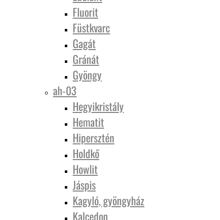
Fluorit
Füstkvarc
Gagát
Gránát
Gyöngy
ah-03
Hegyikristály
Hematit
Hipersztén
Holdkő
Howlit
Jáspis
Kagyló, gyöngyház
Kalcedon