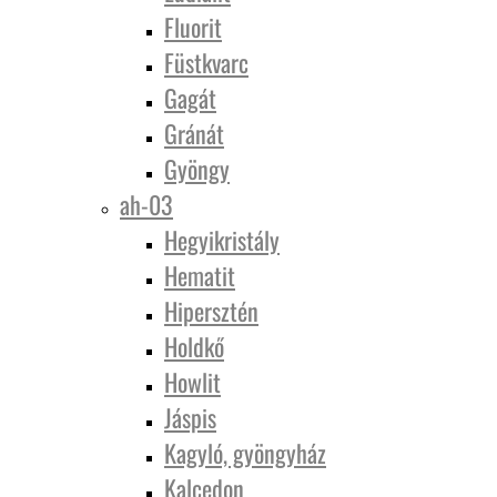
Fluorit
Füstkvarc
Gagát
Gránát
Gyöngy
ah-03
Hegyikristály
Hematit
Hipersztén
Holdkő
Howlit
Jáspis
Kagyló, gyöngyház
Kalcedon