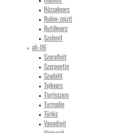
Rózsakvarc
Rubin-zoizit
Rutilkvarc
Szelenit
ah-06
Szerafinit
Szerpentin
Szodalit
Tejkvarc
Tigrisszem
Turmalin
Türkiz
Vanadinit
Variszcit