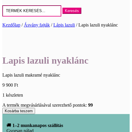
Keresés
erre:
Kezdőlap
/
Ásvány fajták
/
Lápis lazuli
/ Lapis lazuli nyaklánc
Lapis lazuli nyaklánc
Lapis lazuli makramé nyaklánc
9 900
Ft
1 készleten
A termék megvásárlásával szerezhető pontok:
99
Lapis
Kosárba teszem
lazuli
nyaklánc
🚚
1–2 munkanapos szállítás
mennyiség
Gyorsan nálad