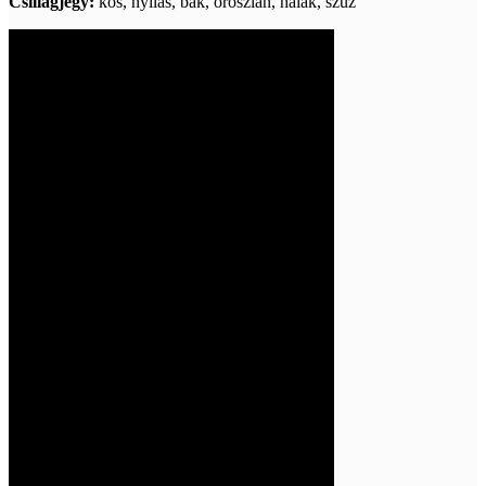
Csillagjegy:
kos, nyilas, bak, oroszlán, halak, szűz