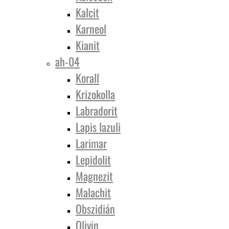
Kalcit
Karneol
Kianit
ah-04
Korall
Krizokolla
Labradorit
Lapis lazuli
Larimar
Lepidolit
Magnezit
Malachit
Obszidián
Olivin