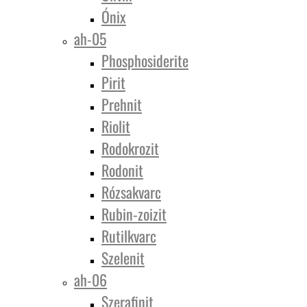
Ónix
ah-05
Phosphosiderite
Pirit
Prehnit
Riolit
Rodokrozit
Rodonit
Rózsakvarc
Rubin-zoizit
Rutilkvarc
Szelenit
ah-06
Szerafinit