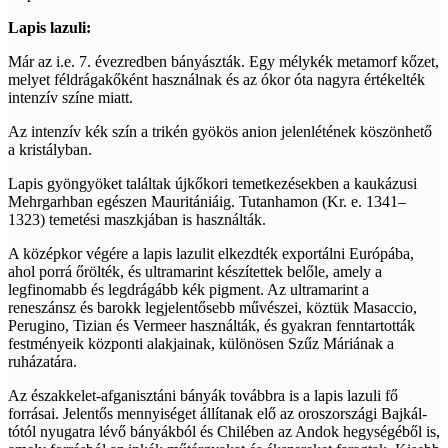
Lapis lazuli:
Már az i.e. 7. évezredben bányászták. Egy mélykék metamorf kőzet,
melyet féldrágakőként használnak és az ókor óta nagyra értékelték
intenzív színe miatt.
Az intenzív kék szín a trikén gyökös anion jelenlétének köszönhető
a kristályban.
Lapis gyöngyöket találtak újkőkori temetkezésekben a kaukázusi
Mehrgarhban egészen Mauritániáig. Tutanhamon (Kr. e. 1341–
1323) temetési maszkjában is használták.
A középkor végére a lapis lazulit elkezdték exportálni Európába,
ahol porrá őrölték, és ultramarint készítettek belőle, amely a
legfinomabb és legdrágább kék pigment. Az ultramarint a
reneszánsz és barokk legjelentősebb művészei, köztük Masaccio,
Perugino, Tizian és Vermeer használták, és gyakran fenntartották
festményeik központi alakjainak, különösen Szűz Máriának a
ruházatára.
Az északkelet-afganisztáni bányák továbbra is a lapis lazuli fő
forrásai. Jelentős mennyiséget állítanak elő az oroszországi Bajkál-
tótól nyugatra lévő bányákból és Chilében az Andok hegységéből is,