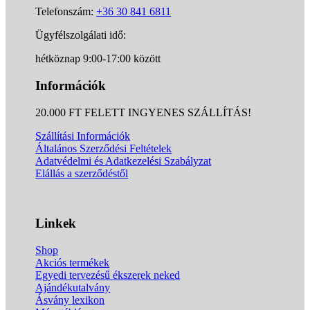
Telefonszám:
+36 30 841 6811
Ügyfélszolgálati idő:
hétköznap 9:00-17:00 között
Információk
20.000 FT FELETT INGYENES SZÁLLÍTÁS!
Szállítási Információk
Általános Szerződési Feltételek
Adatvédelmi és Adatkezelési Szabályzat
Elállás a szerződéstől
Linkek
Shop
Akciós termékek
Egyedi tervezésű ékszerek neked
Ajándékutalvány
Ásvány lexikon