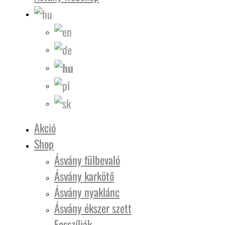
Akció
Shop
Ásvány fülbevaló
Ásvány karkötő
Ásvány nyaklánc
Ásvány ékszer szett
Fosszíliák