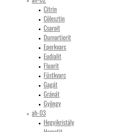
Citrin
Cölesztin
Csaroit
Dumortierit
Eperkvarc
Eudialit
Fluorit
Füstkvarc
Gagát
Gránát
Gyöngy
ah-03
Hegyikristály
Hematit