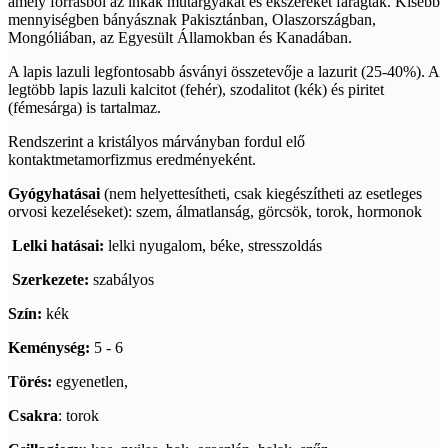
amely forrásból az inkák műtárgyakat és ékszereket faragtak. Kisebb
mennyiségben bányásznak Pakisztánban, Olaszországban,
Mongóliában, az Egyesült Államokban és Kanadában.
A lapis lazuli legfontosabb ásványi összetevője a lazurit (25-40%). A
legtöbb lapis lazuli kalcitot (fehér), szodalitot (kék) és piritet
(fémesárga) is tartalmaz.
Rendszerint a kristályos márványban fordul elő
kontaktmetamorfizmus eredményeként.
Gyógyhatásai
(nem helyettesítheti, csak kiegészítheti az esetleges
orvosi kezeléseket): szem, álmatlanság, görcsök, torok, hormonok
Lelki hatásai:
lelki nyugalom, béke, stresszoldás
Szerkezete:
szabályos
Szín:
kék
Keménység:
5 - 6
Törés:
egyenetlen,
Csakra
: torok