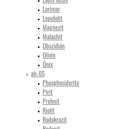
Larimar
Lepidolit
Magnezit
Malachit
Obszidián
Olivin
Ónix
ah-05
Phosphosiderite
Pirit
Prehnit
Riolit
Rodokrozit
Rodonit