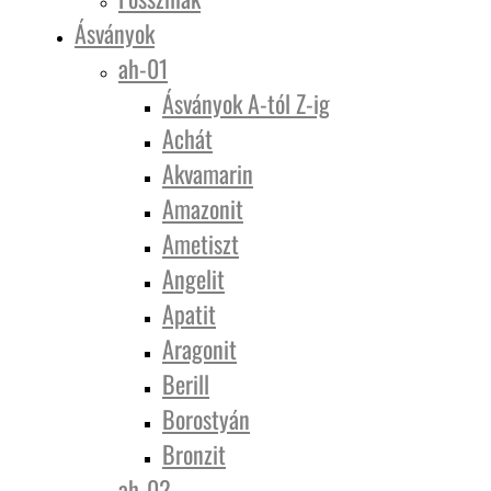
Ásványok
ah-01
Ásványok A-tól Z-ig
Achát
Akvamarin
Amazonit
Ametiszt
Angelit
Apatit
Aragonit
Berill
Borostyán
Bronzit
ah-02