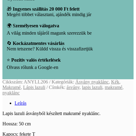
🎁
Ingyenes szállítás 20 000 Ft felett
Megéri többet választani, ajándék mindig jár
🌍
Személyesen válogatva
A világ minden tájáról magunk szerezzük be
🔄
Kockázatmentes vásárlás
Nem tetszene? Küldd vissza és visszafizetjük
⭐
Pozitív valós értékelések
Olvass rólunk a Google-en
Cikkszám:
ANYLL206
Kategóriák:
Ásvány nyaklánc
,
Kék
,
Makramé
,
Lápis lazuli
Címkék:
ásvány
,
lapis lazuli
,
makramé
,
nyaklánc
Leírás
Lapis lazuli ásványból készített makramé nyaklánc.
Hossza: 50 cm
Kapocs: fekete T