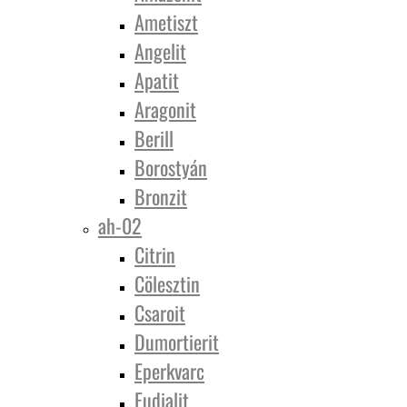
Ametiszt
Angelit
Apatit
Aragonit
Berill
Borostyán
Bronzit
ah-02
Citrin
Cölesztin
Csaroit
Dumortierit
Eperkvarc
Eudialit