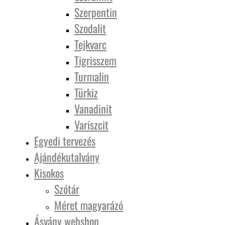
Szerpentin
Szodalit
Tejkvarc
Tigrisszem
Turmalin
Türkiz
Vanadinit
Variszcit
Egyedi tervezés
Ajándékutalvány
Kisokos
Szótár
Méret magyarázó
Ásvány webshop