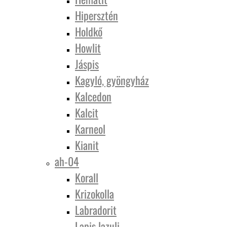
Hipersztén
Holdkő
Howlit
Jáspis
Kagyló, gyöngyház
Kalcedon
Kalcit
Karneol
Kianit
ah-04
Korall
Krizokolla
Labradorit
Lapis lazuli