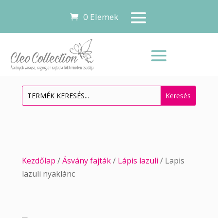
0 Elemek
Kezdőlap
/
Ásvány fajták
/
Lápis lazuli
/ Lapis
lazuli nyaklánc