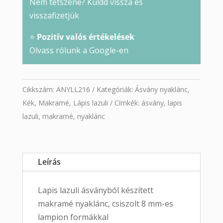
Nem tetszene? Küldd vissza és
visszafizetjük
⭐
Pozitív valós értékelések
Olvass rólunk a Google-en
Cikkszám:
ANYLL216
Kategóriák:
Ásvány nyaklánc
,
Kék
,
Makramé
,
Lápis lazuli
Címkék:
ásvány
,
lapis
lazuli
,
makramé
,
nyaklánc
Leírás
Lapis lazuli ásványból készített
makramé nyaklánc, csiszolt 8 mm-es
lampion formákkal