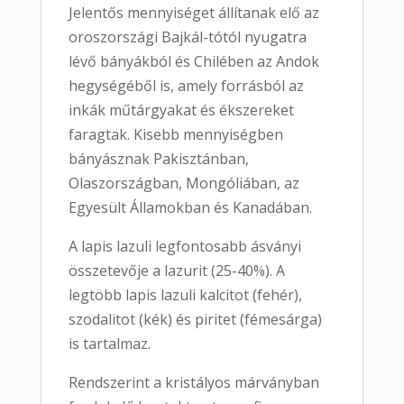
Jelentős mennyiséget állítanak elő az
oroszországi Bajkál-tótól nyugatra
lévő bányákból és Chilében az Andok
hegységéből is, amely forrásból az
inkák műtárgyakat és ékszereket
faragtak. Kisebb mennyiségben
bányásznak Pakisztánban,
Olaszországban, Mongóliában, az
Egyesült Államokban és Kanadában.
A lapis lazuli legfontosabb ásványi
összetevője a lazurit (25-40%). A
legtöbb lapis lazuli kalcitot (fehér),
szodalitot (kék) és piritet (fémesárga)
is tartalmaz.
Rendszerint a kristályos márványban