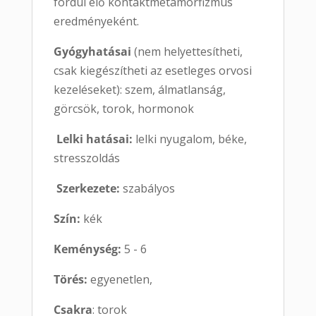
fordul elő kontaktmetamorfizmus
eredményeként.
Gyógyhatásai
(nem helyettesítheti,
csak kiegészítheti az esetleges orvosi
kezeléseket): szem, álmatlanság,
görcsök, torok, hormonok
Lelki hatásai:
lelki nyugalom, béke,
stresszoldás
Szerkezete:
szabályos
Szín:
kék
Keménység:
5 - 6
Törés:
egyenetlen,
Csakra
: torok