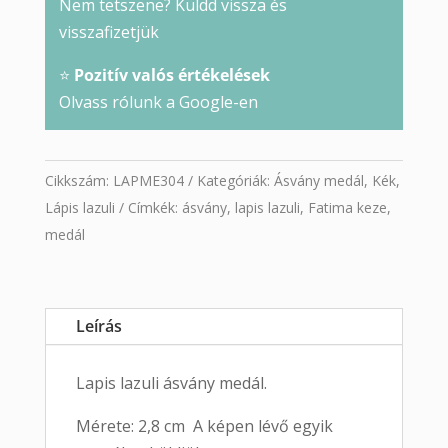
Nem tetszene? Küldd vissza és
visszafizetjük
⭐
Pozitív valós értékelések
Olvass rólunk a Google-en
Cikkszám:
LAPME304
Kategóriák:
Ásvány medál
,
Kék
,
Lápis lazuli
Címkék:
ásvány
,
lapis lazuli
,
Fatima keze
,
medál
Leírás
Lapis lazuli ásvány medál.
Mérete: 2,8 cm A képen lévő egyik