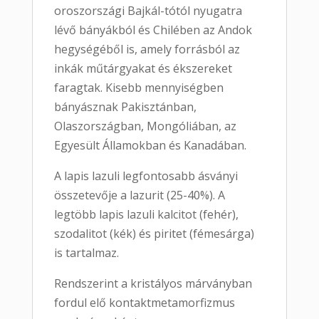
oroszországi Bajkál-tótól nyugatra
lévő bányákból és Chilében az Andok
hegységéből is, amely forrásból az
inkák műtárgyakat és ékszereket
faragtak. Kisebb mennyiségben
bányásznak Pakisztánban,
Olaszországban, Mongóliában, az
Egyesült Államokban és Kanadában.
A lapis lazuli legfontosabb ásványi
összetevője a lazurit (25-40%). A
legtöbb lapis lazuli kalcitot (fehér),
szodalitot (kék) és piritet (fémesárga)
is tartalmaz.
Rendszerint a kristályos márványban
fordul elő kontaktmetamorfizmus