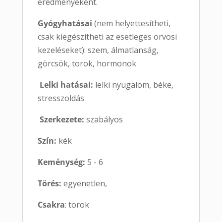
eredményeként.
Gyógyhatásai
(nem helyettesítheti,
csak kiegészítheti az esetleges orvosi
kezeléseket): szem, álmatlanság,
görcsök, torok, hormonok
Lelki hatásai:
lelki nyugalom, béke,
stresszoldás
Szerkezete:
szabályos
Szín:
kék
Keménység:
5 - 6
Törés:
egyenetlen,
Csakra
: torok