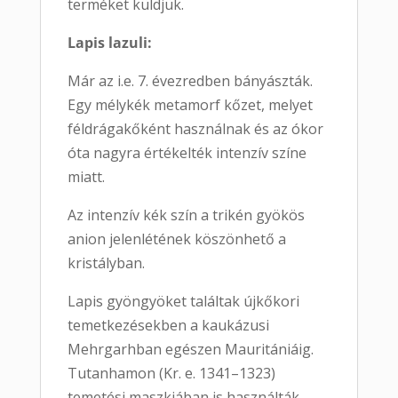
terméket küldjük.
Lapis lazuli:
Már az i.e. 7. évezredben bányászták.
Egy mélykék metamorf kőzet, melyet
féldrágakőként használnak és az ókor
óta nagyra értékelték intenzív színe
miatt.
Az intenzív kék szín a trikén gyökös
anion jelenlétének köszönhető a
kristályban.
Lapis gyöngyöket találtak újkőkori
temetkezésekben a kaukázusi
Mehrgarhban egészen Mauritániáig.
Tutanhamon (Kr. e. 1341–1323)
temetési maszkjában is használták.