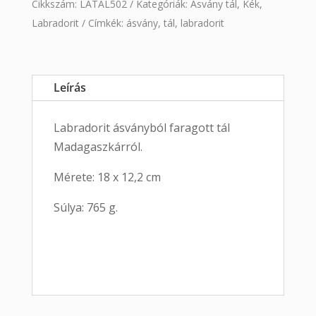
Cikkszám:
LATAL502
Kategóriák:
Ásvány tál
,
Kék
,
Labradorit
Címkék:
ásvány
,
tál
,
labradorit
Leírás
Labradorit ásványból faragott tál
Madagaszkárról.
Mérete: 18 x 12,2 cm
Súlya: 765 g.