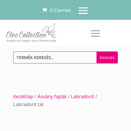
0 Elemek
Kezdőlap
/
Ásvány fajták
/
Labradorit
/
Labradorit tál