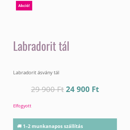
Akció!
Labradorit tál
Labradorit ásvány tál
Original
Current
29 900
Ft
24 900
Ft
price
price
was:
is:
Elfogyott
29
24
900 Ft.
900 Ft.
🚚
1–2 munkanapos szállítás