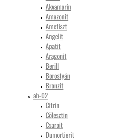
Akvamarin
Amazonit
Ametiszt
Angelit
Apatit
Aragonit
Berill
Borostyán
Bronzit
ah-02
Citrin
Cölesztin
Csaroit
Dumortierit