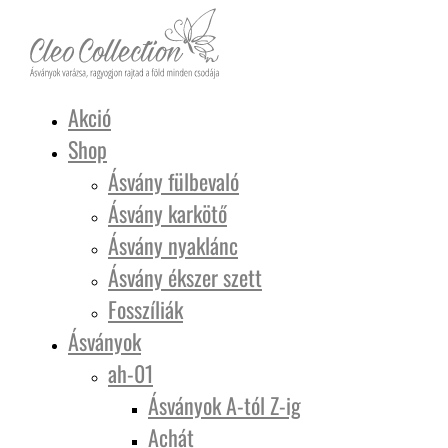
Akció
Shop
Ásvány fülbevaló
Ásvány karkötő
Ásvány nyaklánc
Ásvány ékszer szett
Fosszíliák
Ásványok
ah-01
Ásványok A-tól Z-ig
Achát