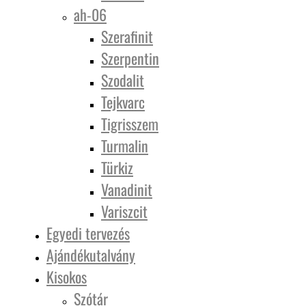
ah-06
Szerafinit
Szerpentin
Szodalit
Tejkvarc
Tigrisszem
Turmalin
Türkiz
Vanadinit
Variszcit
Egyedi tervezés
Ajándékutalvány
Kisokos
Szótár