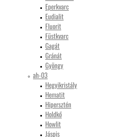
Eperkvarc
Eudialit
Fluorit
Füstkvarc
Gagát
Gránát
Gyöngy
ah-03
Hegyikristály
Hematit
Hipersztén
Holdkő
Howlit
Jáspis