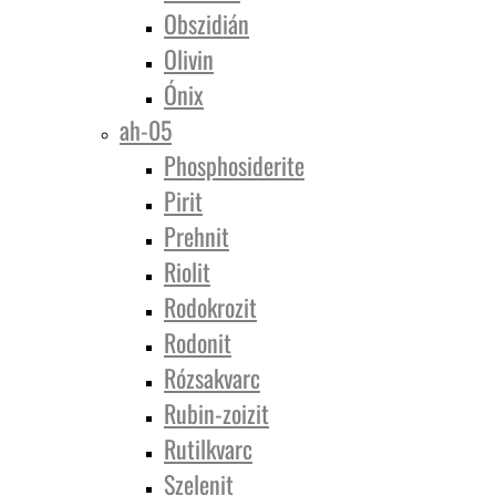
Obszidián
Olivin
Ónix
ah-05
Phosphosiderite
Pirit
Prehnit
Riolit
Rodokrozit
Rodonit
Rózsakvarc
Rubin-zoizit
Rutilkvarc
Szelenit