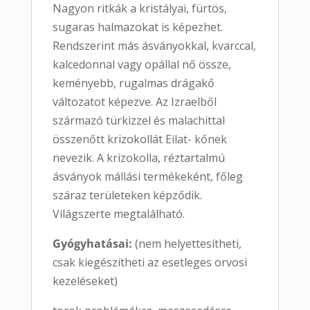
Nagyon ritkák a kristályai, fürtös,
sugaras halmazokat is képezhet.
Rendszerint más ásványokkal, kvarccal,
kalcedonnal vagy opállal nő össze,
keményebb, rugalmas drágakő
változatot képezve. Az Izraelből
származó türkizzel és malachittal
összenőtt krizokollát Eilat- kőnek
nevezik. A krizokolla, réztartalmú
ásványok mállási termékeként, főleg
száraz területeken képződik.
Világszerte megtalálható.
Gyógyhatásai:
(nem helyettesítheti,
csak kiegészítheti az esetleges orvosi
kezeléseket)