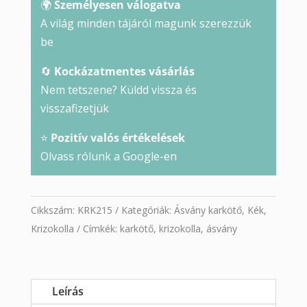
🌍
Személyesen válogatva
A világ minden tájáról magunk szerezzük
be
🔄
Kockázatmentes vásárlás
Nem tetszene? Küldd vissza és
visszafizetjük
⭐
Pozitív valós értékelések
Olvass rólunk a Google-en
Cikkszám:
KRK215
Kategóriák:
Ásvány karkötő
,
Kék
,
Krizokolla
Címkék:
karkötő
,
krizokolla
,
ásvány
Leírás