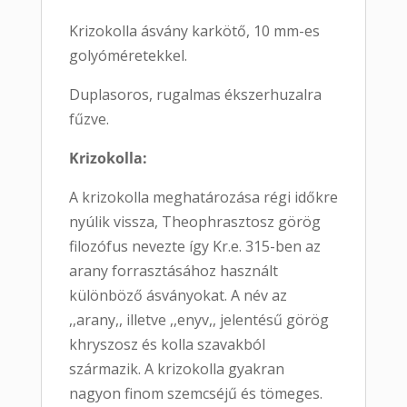
Krizokolla ásvány karkötő, 10 mm-es
golyóméretekkel.
Duplasoros, rugalmas ékszerhuzalra
fűzve.
Krizokolla:
A krizokolla meghatározása régi időkre
nyúlik vissza, Theophrasztosz görög
filozófus nevezte így Kr.e. 315-ben az
arany forrasztásához használt
különböző ásványokat. A név az
,,arany,, illetve ,,enyv,, jelentésű görög
khryszosz és kolla szavakból
származik. A krizokolla gyakran
nagyon finom szemcséjű és tömeges.