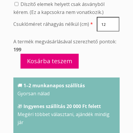
Díszítő elemek helyett csak ásványból
kérem. (Ez a kapcsokra nem vonatkozik.)
Csuklóméret ráhagyás nélkül (cm)
*
A termék megvásárlásával szerezhető pontok:
199
Kosárba teszem
Krizokolla
karkötő
mennyiség
🚚
1–2 munkanapos szállítás
Gyorsan nálad
🎁
Ingyenes szállítás 20 000 Ft felett
Megéri többet választani, ajándék mindig
jár