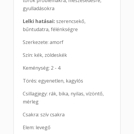
torok problémákra, meszesedésre,
gyulladásokra
Lelki hatásai:
szerencsekő,
bűntudatra, félénkségre
Szerkezete: amorf
Szín: kék, zöldeskék
Keménység: 2 - 4
Törés: egyenetlen, kagylós
Csillagjegy: rák, bika, nyilas, vízöntő,
mérleg
Csakra: szív csakra
Elem: levegő