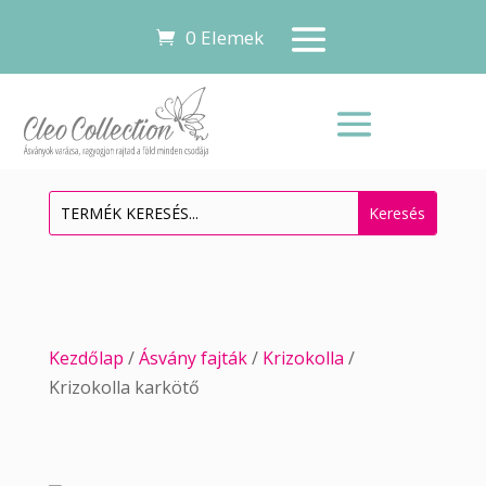
0 Elemek
Kezdőlap
/
Ásvány fajták
/
Krizokolla
/
Krizokolla karkötő