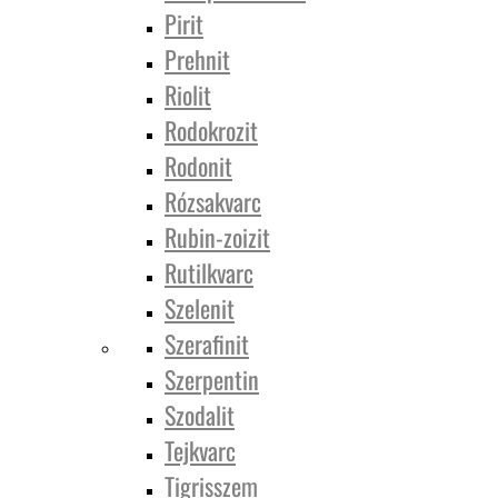
Pirit
Prehnit
Riolit
Rodokrozit
Rodonit
Rózsakvarc
Rubin-zoizit
Rutilkvarc
Szelenit
Szerafinit
Szerpentin
Szodalit
Tejkvarc
Tigrisszem