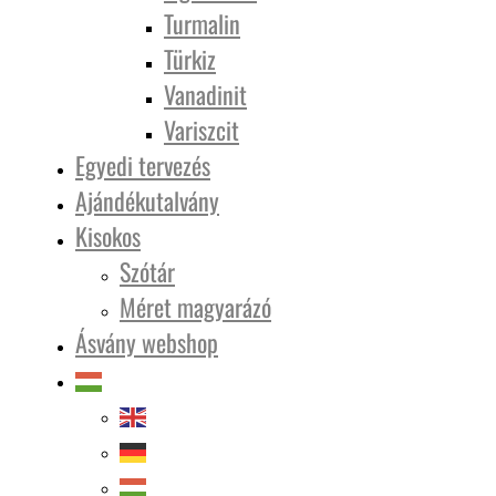
Turmalin
Türkiz
Vanadinit
Variszcit
Egyedi tervezés
Ajándékutalvány
Kisokos
Szótár
Méret magyarázó
Ásvány webshop