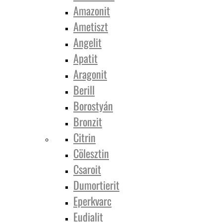
Amazonit
Ametiszt
Angelit
Apatit
Aragonit
Berill
Borostyán
Bronzit
Citrin
Cölesztin
Csaroit
Dumortierit
Eperkvarc
Eudialit