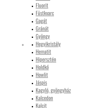
Fluorit
Füstkvarc
Gagát
Gránát
Gyöngy
Hegyikristály
Hematit
Hipersztén
Holdkő
Howlit
Jáspis
Kagyló, gyöngyház
Kalcedon
Kalcit