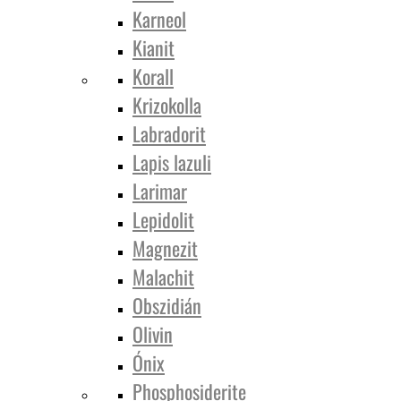
Karneol
Kianit
Korall
Krizokolla
Labradorit
Lapis lazuli
Larimar
Lepidolit
Magnezit
Malachit
Obszidián
Olivin
Ónix
Phosphosiderite