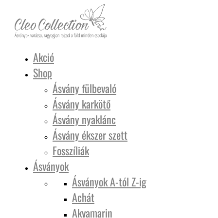
Akció
Shop
Ásvány fülbevaló
Ásvány karkötő
Ásvány nyaklánc
Ásvány ékszer szett
Fosszíliák
Ásványok
Ásványok A-tól Z-ig
Achát
Akvamarin