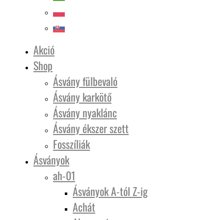
Akció
Shop
Ásvány fülbevaló
Ásvány karkötő
Ásvány nyaklánc
Ásvány ékszer szett
Fosszíliák
Ásványok
ah-01
Ásványok A-tól Z-ig
Achát